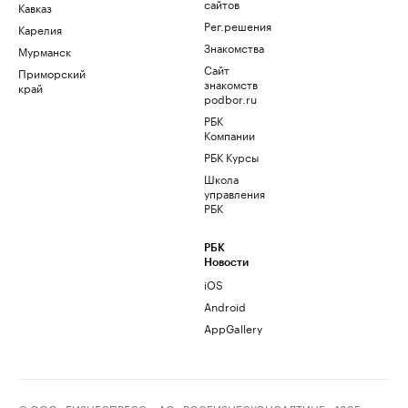
сайтов
Кавказ
Рег.решения
Карелия
Знакомства
Мурманск
Сайт
Приморский
знакомств
край
podbor.ru
РБК
Компании
РБК Курсы
Школа
управления
РБК
РБК
Новости
iOS
Android
AppGallery