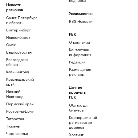
Новости
регионов
Уведомления
Санкт-Петербург
RSS Новости
и область
Екатеринбург
РБК
Новосибирск
О компании
Омск
Контактная
Башкортостан
информация
Вологодская
Редакция
область
Размещение
Калининград
рекламы
Краснодарский
край
Другие
Нижний
продукты
Новгород
РБК
Пермский край
Облако для
бизнеса
Ростов-на-Дону
Корпоративный
Татарстан
регистратор
Тюмень
доменов
Черноземье
Хостинг