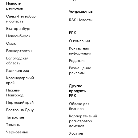
Новости
регионов
Уведомления
Санкт-Петербург
RSS Новости
и область
Екатеринбург
РБК
Новосибирск
О компании
Омск
Контактная
Башкортостан
информация
Вологодская
Редакция
область
Размещение
Калининград
рекламы
Краснодарский
край
Другие
Нижний
продукты
Новгород
РБК
Пермский край
Облако для
бизнеса
Ростов-на-Дону
Корпоративный
Татарстан
регистратор
Тюмень
доменов
Черноземье
Хостинг
сайтов