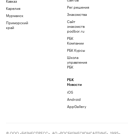
Кавказ
Рег.решения
Карелия
Знакомства
Мурманск
Сайт
Приморский
знакомств
край
podbor.ru
РБК
Компании
РБК Курсы
Школа
управления
РБК
РБК
Новости
iOS
Android
AppGallery
© ООО «БИЗНЕСПРЕСС», АО «РОСБИЗНЕСКОНСАЛТИНГ», 1995–