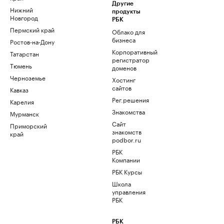
Другие
Нижний
продукты
Новгород
РБК
Пермский край
Облако для
бизнеса
Ростов-на-Дону
Корпоративный
Татарстан
регистратор
Тюмень
доменов
Черноземье
Хостинг
сайтов
Кавказ
Рег.решения
Карелия
Знакомства
Мурманск
Сайт
Приморский
знакомств
край
podbor.ru
РБК
Компании
РБК Курсы
Школа
управления
РБК
РБК