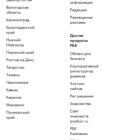
информация
Вологодская
Редакция
область
Размещение
Калининград
рекламы
Краснодарский
край
Другие
Нижний
продукты
Новгород
РБК
Пермский край
Облако для
бизнеса
Ростов-на-Дону
Корпоративный
Татарстан
регистратор
Тюмень
доменов
Черноземье
Хостинг
сайтов
Кавказ
Рег.решения
Карелия
Знакомства
Мурманск
Сайт
Приморский
знакомств
край
podbor.ru
РБК
Компании