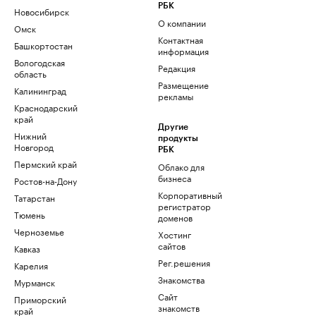
РБК
Новосибирск
О компании
Омск
Контактная
Башкортостан
информация
Вологодская
Редакция
область
Размещение
Калининград
рекламы
Краснодарский
край
Другие
Нижний
продукты
Новгород
РБК
Пермский край
Облако для
бизнеса
Ростов-на-Дону
Корпоративный
Татарстан
регистратор
Тюмень
доменов
Черноземье
Хостинг
сайтов
Кавказ
Рег.решения
Карелия
Знакомства
Мурманск
Сайт
Приморский
знакомств
край