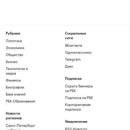
Рубрики
Социальные
сети
Политика
ВКонтакте
Экономика
Одноклассники
Общество
Telegram
Бизнес
Дзен
Технологии и
медиа
Финансы
Подписки
Скрыть баннеры
Биографии
на РБК
База знаний
Подписка на РБК
РБК Образование
Корпоративная
подписка
Новости
регионов
Уведомления
Санкт-Петербург
RSS Новости
и область