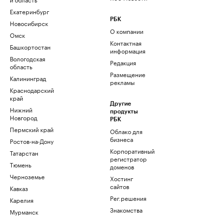
Екатеринбург
РБК
Новосибирск
О компании
Омск
Контактная
Башкортостан
информация
Вологодская
Редакция
область
Размещение
Калининград
рекламы
Краснодарский
край
Другие
Нижний
продукты
Новгород
РБК
Пермский край
Облако для
бизнеса
Ростов-на-Дону
Корпоративный
Татарстан
регистратор
Тюмень
доменов
Черноземье
Хостинг
сайтов
Кавказ
Рег.решения
Карелия
Знакомства
Мурманск