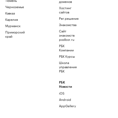
Тюмень
доменов
Черноземье
Хостинг
сайтов
Кавказ
Рег.решения
Карелия
Знакомства
Мурманск
Сайт
Приморский
знакомств
край
podbor.ru
РБК
Компании
РБК Курсы
Школа
управления
РБК
РБК
Новости
iOS
Android
AppGallery