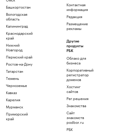
Контактная
Башкортостан
информация
Вологодская
Редакция
область
Размещение
Калининград
рекламы
Краснодарский
край
Другие
Нижний
продукты
Новгород
РБК
Пермский край
Облако для
бизнеса
Ростов-на-Дону
Корпоративный
Татарстан
регистратор
Тюмень
доменов
Черноземье
Хостинг
сайтов
Кавказ
Рег.решения
Карелия
Знакомства
Мурманск
Сайт
Приморский
знакомств
край
podbor.ru
РБК