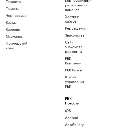
Татарстан
регистратор
Тюмень
доменов
Черноземье
Хостинг
сайтов
Кавказ
Рег.решения
Карелия
Знакомства
Мурманск
Сайт
Приморский
знакомств
край
podbor.ru
РБК
Компании
РБК Курсы
Школа
управления
РБК
РБК
Новости
iOS
Android
AppGallery