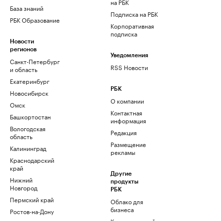
на РБК
База знаний
Подписка на РБК
РБК Образование
Корпоративная
подписка
Новости
регионов
Уведомления
Санкт-Петербург
RSS Новости
и область
Екатеринбург
РБК
Новосибирск
О компании
Омск
Контактная
Башкортостан
информация
Вологодская
Редакция
область
Размещение
Калининград
рекламы
Краснодарский
край
Другие
Нижний
продукты
Новгород
РБК
Пермский край
Облако для
бизнеса
Ростов-на-Дону
Корпоративный