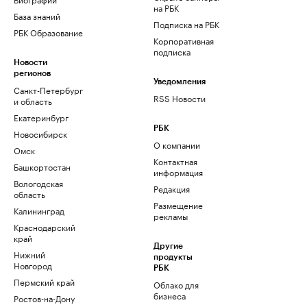
на РБК
База знаний
Подписка на РБК
РБК Образование
Корпоративная
подписка
Новости
регионов
Уведомления
Санкт-Петербург
RSS Новости
и область
Екатеринбург
РБК
Новосибирск
О компании
Омск
Контактная
Башкортостан
информация
Вологодская
Редакция
область
Размещение
Калининград
рекламы
Краснодарский
край
Другие
Нижний
продукты
Новгород
РБК
Пермский край
Облако для
бизнеса
Ростов-на-Дону