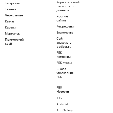
Корпоративный
Татарстан
регистратор
Тюмень
доменов
Черноземье
Хостинг
сайтов
Кавказ
Рег.решения
Карелия
Знакомства
Мурманск
Сайт
Приморский
знакомств
край
podbor.ru
РБК
Компании
РБК Курсы
Школа
управления
РБК
РБК
Новости
iOS
Android
AppGallery