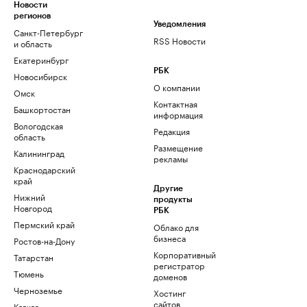
Новости
регионов
Уведомления
Санкт-Петербург
RSS Новости
и область
Екатеринбург
РБК
Новосибирск
О компании
Омск
Контактная
Башкортостан
информация
Вологодская
Редакция
область
Размещение
Калининград
рекламы
Краснодарский
край
Другие
Нижний
продукты
Новгород
РБК
Пермский край
Облако для
бизнеса
Ростов-на-Дону
Корпоративный
Татарстан
регистратор
Тюмень
доменов
Черноземье
Хостинг
сайтов
Кавказ