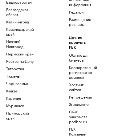
Башкортостан
информация
Вологодская
Редакция
область
Размещение
Калининград
рекламы
Краснодарский
край
Другие
Нижний
продукты
Новгород
РБК
Пермский край
Облако для
бизнеса
Ростов-на-Дону
Корпоративный
Татарстан
регистратор
Тюмень
доменов
Черноземье
Хостинг
сайтов
Кавказ
Рег.решения
Карелия
Знакомства
Мурманск
Сайт
Приморский
знакомств
край
podbor.ru
РБК
Компании