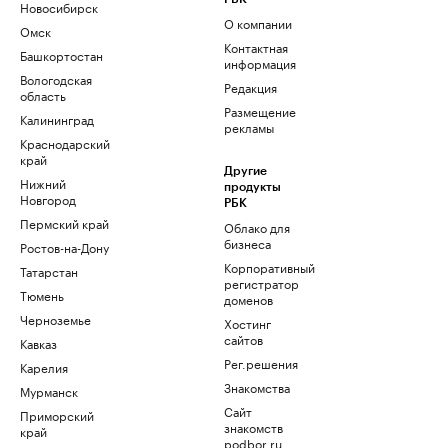
Новосибирск
О компании
Омск
Контактная
Башкортостан
информация
Вологодская
Редакция
область
Размещение
Калининград
рекламы
Краснодарский
край
Другие
Нижний
продукты
Новгород
РБК
Пермский край
Облако для
бизнеса
Ростов-на-Дону
Корпоративный
Татарстан
регистратор
Тюмень
доменов
Черноземье
Хостинг
сайтов
Кавказ
Рег.решения
Карелия
Знакомства
Мурманск
Сайт
Приморский
знакомств
край
podbor.ru