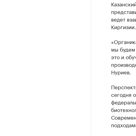
Казанский
представи
ведет вза
Киргизии.
«Органика
мы будем 
это и обу
производс
Нуриев.
Перспект
сегодня о
федераль
биотехно
Современ
подходам