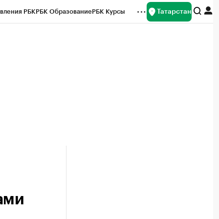
Татарстан
вления РБК
РБК Образование
РБК Курсы
рейтинги
Франшизы
Газета
ок наличной валюты
ами