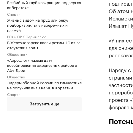
Регбийный клуб из Франции подвергся
подписал
кибератаке
Об этом 
Спорт
Исламски
Жизнь с видом на пруд или реку:
Ильшат Н
подборка жилья у набережных и
пляжей
РБК и ПИК Серия плюс
«У них ес
В Железногорске ввели режим ЧС из-за
для сниже
отсутствия воды
рассказал
Общество
«Аэрофлот» назвал дату
возобновления ежедневных рейсов в
Наряду с 
Абу-Даби
странами
Общество
Лидеры сборной России по гимнастике
частност
не получили визы на ЧЕ в Хорватии
переработ
Спорт
проекта 
Загрузить еще
феврале 
Потенц