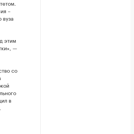
тетом.
ия –
 вуза
ад этим
тки», —
ство со
в
окой
льного
щил в
.