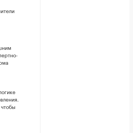
нители
шним
пертно-
рма
логике
вления.
 чтобы