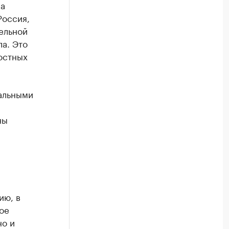
на
Россия,
ельной
а. Это
остных
кальными
ны
ию, в
ое
но и