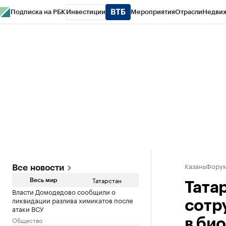
Подписка на РБК
Инвестиции
Мероприятия
Отрасли
Недви
РБК Life
Тренды
Визионеры
Национальные проекты
Город
Стиль
Кр
Спецпроекты СПб
Конференции СПб
Спецпроекты
Проверка конт
КазаньФору
Все новости
Татарстан
Весь мир
Тата
Власти Домодедово сообщили о
ликвидации разлива химикатов после
сотр
атаки ВСУ
Общество
в би