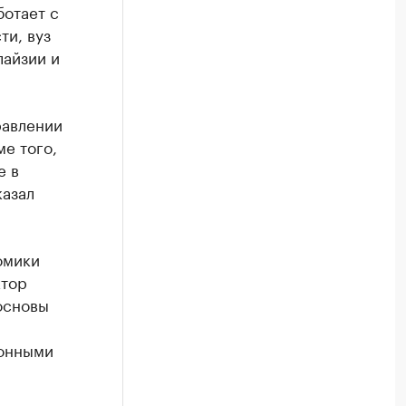
ботает с
ти, вуз
лайзии и
равлении
е того,
е в
казал
омики
ктор
основы
ионными