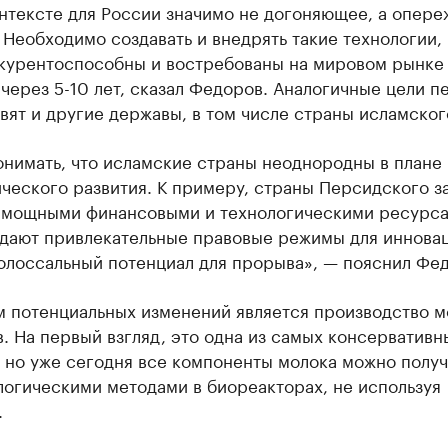
онтексте для России значимо не догоняющее, а опер
 Необходимо создавать и внедрять такие технологии,
нкурентоспособны и востребованы на мировом рынке
 через 5-10 лет, сказал Федоров. Аналогичные цели п
вят и другие державы, в том числе страны исламског
нимать, что исламские страны неоднородны в плане 
ческого развития. К примеру, страны Персидского з
 мощными финансовыми и технологическими ресурса
здают привлекательные правовые режимы для инновац
олоссальный потенциал для прорыва», — пояснил Фе
 потенциальных изменений является производство 
. На первый взгляд, это одна из самых консервативн
 но уже сегодня все компоненты молока можно получ
логическими методами в биореакторах, не используя
.