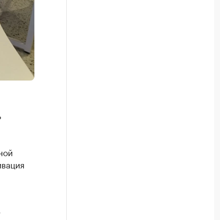
ь
ной
ивация
у