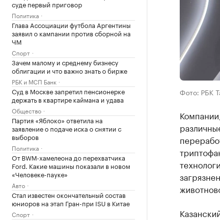
суде первый приговор
Политика
Глава Ассоциации футбола Аргентины
заявил о кампании против сборной на
ЧМ
Спорт
Зачем малому и среднему бизнесу
облигации и что важно знать о бирже
РБК и МСП Банк
Суд в Москве запретил пенсионерке
Фото: РБК 
держать в квартире каймана и удава
Общество
Компании,
Партия «Яблоко» ответила на
различны
заявление о подаче иска о снятии с
выборов
переработ
Политика
триптофа
От BWM-хамелеона до перехватчика
технологи
Ford. Какие машины показали в новом
«Человеке-пауке»
загрязне
Авто
животнов
Стал известен окончательный состав
юниоров на этап Гран-при ISU в Китае
Казанский
Спорт