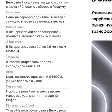
Верховный суд назначил дело о снятии
списка «Яблока» с выборов в Госдуму
Политика
Ученые из
Цены на серебро поднялись выше $65
зарубежн
за унцию впервые за полтора месяца
рынки нуж
Инвестиции
В Люцерне пауки спровоцировали 19
трансфор
ложных вызовов пожарных к мосту
Общество
В Татарстане ввели более 2,6 млн кв. м
жилья
Татарстан
В России стартовали продажи
гибридного Tank 400
Авто
Цены на золото превысили $4400 за
унцию впервые с июня
Инвестиции
Искусственный интеллект вызовет
массовые увольнения — и еще 10
мифов
РБК и Yandex Cloud
Тимур Иванов обжаловал в Верховном