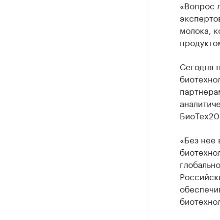
«Вопрос 
экспертов
молока, 
продукто
Сегодня 
биотехно
партнерам
аналитич
БиоТех20
«Без нее
биотехнол
глобально
Российск
обеспечи
биотехнол