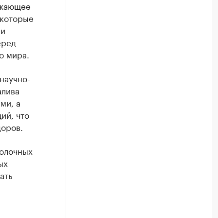
ежающее
 которые
 и
еред
о мира.
научно-
алива
ми, а
ий, что
доров.
молочных
ых
ать