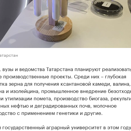
Татарстан
 вузы и ведомства Татарстана планируют реализоват
е производственные проекты. Среди них – глубокая
ка зерна для получения ксантановой камеди, валина,
на и изолейцина, промышленное внедрение безотход
и утилизации помета, производство биогаза, рекульт
нных нефтью и деградированных почв, молочное
одство с применением генетики и другие.
 государственный аграрный университет в этом год