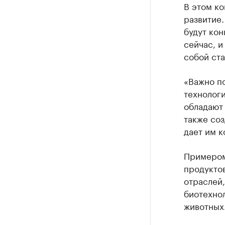
В этом к
развитие.
будут ко
сейчас, и
собой ста
«Важно по
технологи
обладают
также со
дает им к
Примером
продуктов
отраслей,
биотехно
животных