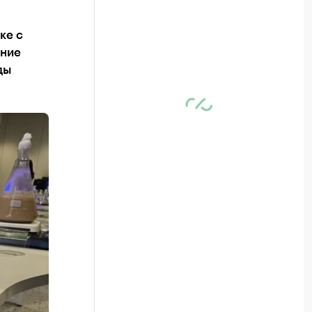
ке с
шние
ды