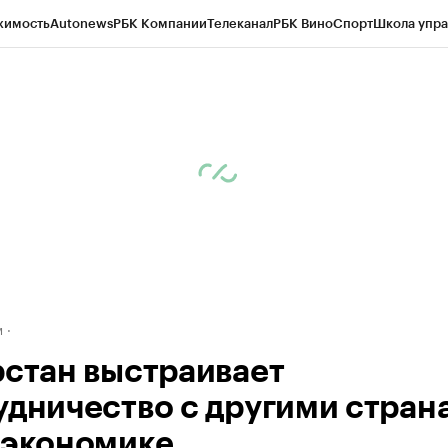
жимость
Autonews
РБК Компании
Телеканал
РБК Вино
Спорт
Школа упра
ипто
РБК Бизнес-среда
Дискуссионный клуб
Исследования
Кредитные 
рагентов
Политика
Экономика
Бизнес
Технологии и медиа
Финансы
Рын
м
рстан выстраивает
удничество с другими стран
оэкономике