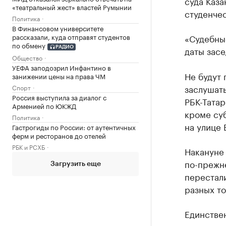
суда Каза
«театральный жест» властей Румынии
студенчес
Политика
В Финансовом университете
«Судебные
рассказали, куда отправят студентов
по обмену
даты засе
РАДИО
Общество
УЕФА заподозрил Инфантино в
Не будут 
занижении цены на права ЧМ
заслушать
Спорт
Россия выступила за диалог с
РБК-Татар
Арменией по ЮКЖД
кроме суб
Политика
на улице
Гастрогиды по России: от аутентичных
ферм и ресторанов до отелей
РБК и РСХБ
Накануне
по-прежн
Загрузить еще
перестали
разных то
Единстве
студенчес