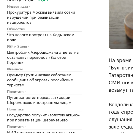
Инвестиции
Прокуратура Москвы выявила сотни
нарушений при реализации
нацпроектов
Общество
Что нового построят на Ходынском
поле
РБК и Stone
Центробанк Азербайджана ответил на
остановку переводов «Золотой
На время
Короны»
"Булгарии
Финансы
Татарстан
Премьер Грузии назвал саботажем
сообщения об угрозах российским
СМИ появ
туристам
возьмут т
Политика
Путин запретил передавать акции
Шереметьево иностранным лицам
Владельца
Политика
года спр
Государство получит «золотую акцию»
слушания 
при приватизации Шереметьево
зале суда
Политика
МИД отказался зеркально отвечать на