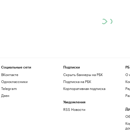
Социальные сети
Подписки
РБ
ВКонтакте
Скрыть баннеры на РБК
О 
Одноклассники
Подписка на РБК
Ко
Telegram
Корпоративная подписка
Ре
Дзен
Ра
Уведомления
RSS Новости
Др
Об
Ко
до