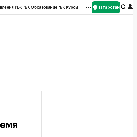
Татарстан
вления РБК
РБК Образование
РБК Курсы
рейтинги
Франшизы
Газета
ок наличной валюты
ремя