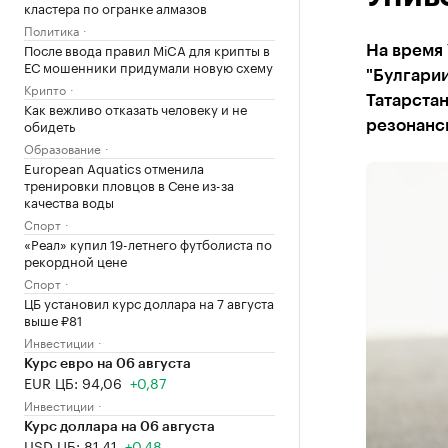
кластера по огранке алмазов
Политика
После ввода правил MiCA для крипты в
На время
ЕС мошенники придумали новую схему
"Булгарии
Крипто
Татарстан
Как вежливо отказать человеку и не
обидеть
резонансн
Образование
European Aquatics отменила
тренировки пловцов в Сене из-за
качества воды
Спорт
«Реал» купил 19-летнего футболиста по
рекордной цене
Спорт
ЦБ установил курс доллара на 7 августа
выше ₽81
Инвестиции
Курс евро на 06 августа
EUR ЦБ: 94,06
+0,87
Инвестиции
Курс доллара на 06 августа
USD ЦБ: 81,41
+0,48