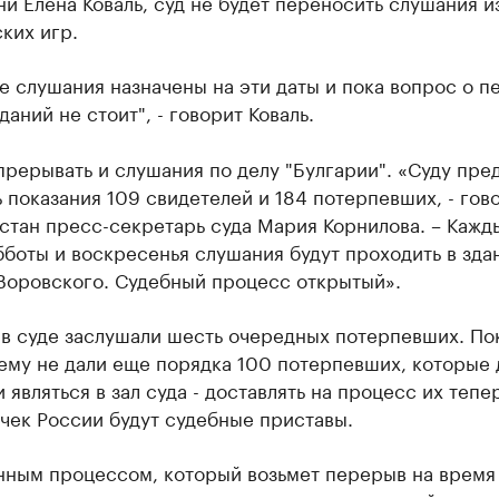
ни Елена Коваль, суд не будет переносить слушания и
ких игр.
 слушания назначены на эти даты и пока вопрос о п
даний не стоит", - говорит Коваль.
прерывать и слушания по делу "Булгарии". «Суду пре
 показания 109 свидетелей и 184 потерпевших, - гов
стан пресс-секретарь суда Мария Корнилова. – Кажд
боты и воскресенья слушания будут проходить в зда
 Воровского. Судебный процесс открытый».
 в суде заслушали шесть очередных потерпевших. По
ему не дали еще порядка 100 потерпевших, которые
 являться в зал суда - доставлять на процесс их тепе
чек России будут судебные приставы.
нным процессом, который возьмет перерыв на время
ких игр, может стать дело восьми экс-полицейских и