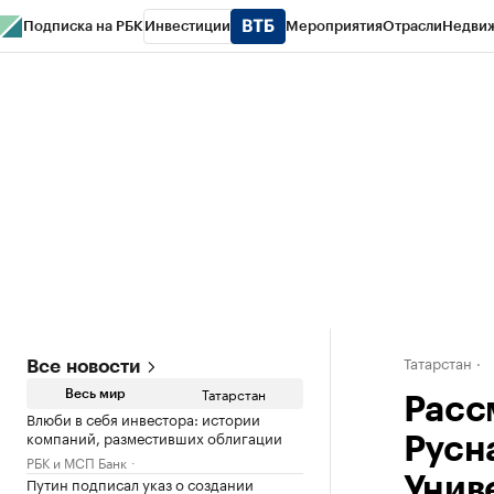
Подписка на РБК
Инвестиции
Мероприятия
Отрасли
Недви
РБК Life
Тренды
Визионеры
Национальные проекты
Город
Стиль
Кр
Спецпроекты СПб
Конференции СПб
Спецпроекты
Проверка конт
Татарстан
Все новости
Татарстан
Весь мир
Расс
Влюби в себя инвестора: истории
компаний, разместивших облигации
Русн
РБК и МСП Банк
Путин подписал указ о создании
Унив