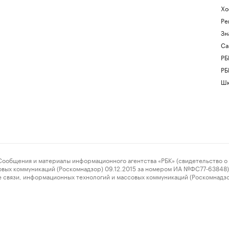
Хо
Ре
Зн
Са
РБ
РБ
Шк
ения и материалы информационного агентства «РБК» (свидетельство о 
овых коммуникаций (Роскомнадзор) 09.12.2015 за номером ИА №ФС77-63848) 
 связи, информационных технологий и массовых коммуникаций (Роскомнадз