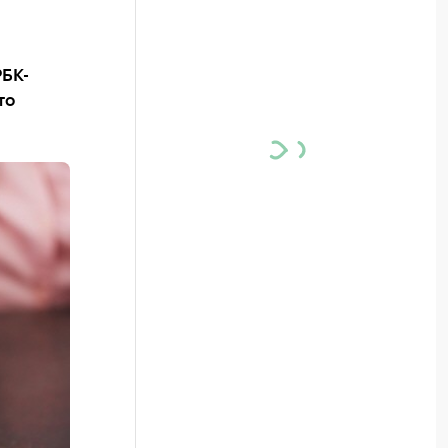
РБК-
то