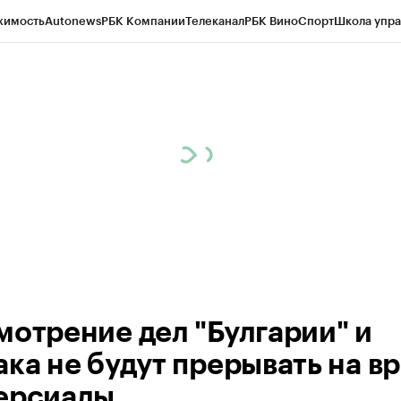
жимость
Autonews
РБК Компании
Телеканал
РБК Вино
Спорт
Школа упра
ипто
РБК Бизнес-среда
Дискуссионный клуб
Исследования
Кредитные 
рагентов
Политика
Экономика
Бизнес
Технологии и медиа
Финансы
Рын
мотрение дел "Булгарии" и
ака не будут прерывать на в
ерсиады