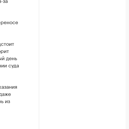
з-за
ереносе
дстоит
орит
ый день
нии суда
казания
 даже
рь из
з отдела