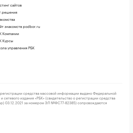
стинг сайтов
г.решения
акомства
йт знакомств podbor.ru
К Компании
К Курсы
ола управления РБК
регистрации средства массовой информации выдано Федеральной
и сетевого издания «РБК» (свидетельство о регистрации средства
ор) 03.12.2021 за номером ЭЛ №ФС77-82385) сопровождаются