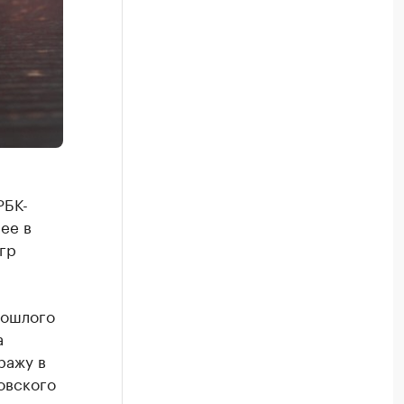
РБК-
ее в
гр
рошлого
а
ражу в
овского