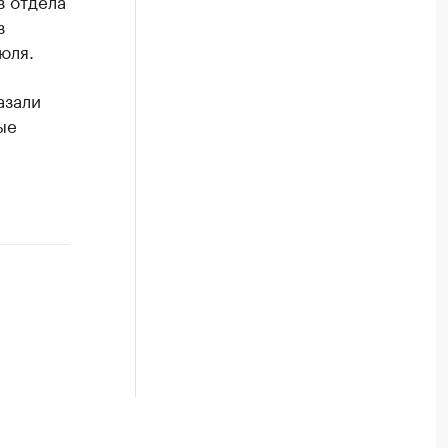
з
юля.
азали
ые