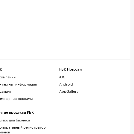
К
РБК Новости
компании
iOS
нтактная информация
Android
дакция
AppGallery
змещение рекламы
угие продукты РБК
лако для бизнеса
рпоративный регистратор
менов