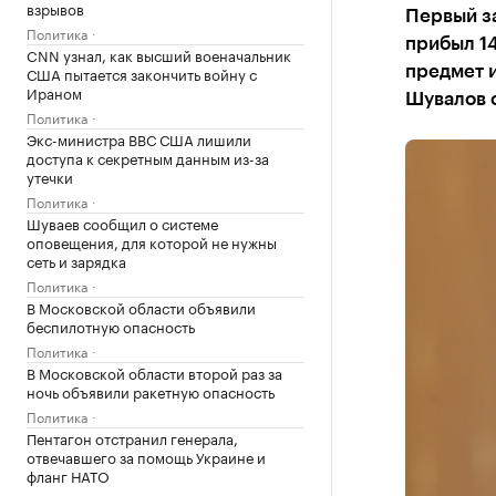
взрывов
Первый з
Политика
прибыл 14
CNN узнал, как высший военачальник
США пытается закончить войну с
предмет и
Ираном
Шувалов 
Политика
Экс-министра ВВС США лишили
доступа к секретным данным из-за
утечки
Политика
Шуваев сообщил о системе
оповещения, для которой не нужны
сеть и зарядка
Политика
В Московской области объявили
беспилотную опасность
Политика
В Московской области второй раз за
ночь объявили ракетную опасность
Политика
Пентагон отстранил генерала,
отвечавшего за помощь Украине и
фланг НАТО