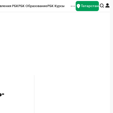
Татарстан
вления РБК
РБК Образование
РБК Курсы
рейтинги
Франшизы
Газета
ок наличной валюты
ь-