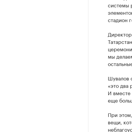
системы р
элементов
стадион г
Директор
Татарстан
церемонию
мы делаем
остальны
Шувалов с
«это два 
И вместе 
еще больш
При этом,
вещи, кот
неблагоус