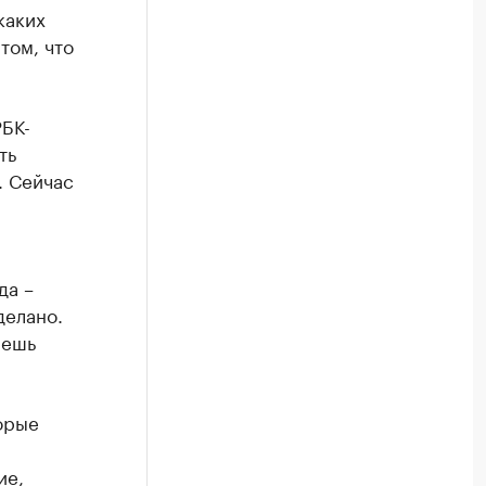
каких
том, что
БК-
ть
. Сейчас
да –
делано.
аешь
орые
ие,