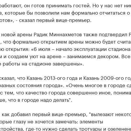
аботают, он готов принимать гостей. Но у нас нет ни
, которые бы позволили нам формально отчитаться о 
отов», - сказал первый вице-премьер.
 новой арены Радик Миннахметов также подтвердил Р
, что формально открытием арены можно будет счита
 открытия: «6 июля – начало эксплуатации стадиона
 и создаем уют на арене – занимаемся декором. Все
е работы на стадионе завершены».
казал, что Казань 2013-ого года и Казань 2009-ого го
разных состояния города». «Очень многое в городе с
с тем, что качество города совершенно иное, поним
е, что в городе надо делать".
 как добавил первый вице-премьер, "вылезают некот
орые глазу не хочется замечать: элементы
тройства, где-то нужно сделать тротуары и озеленен