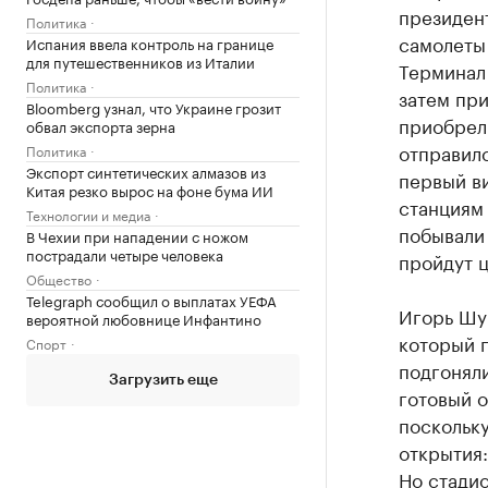
президен
Политика
самолеты 
Испания ввела контроль на границе
для путешественников из Италии
Терминал 
Политика
затем пр
Bloomberg узнал, что Украине грозит
приобрел
обвал экспорта зерна
отправилс
Политика
Экспорт синтетических алмазов из
первый в
Китая резко вырос на фоне бума ИИ
станциям 
Технологии и медиа
побывали 
В Чехии при нападении с ножом
пострадали четыре человека
пройдут 
Общество
Telegraph сообщил о выплатах УЕФА
Игорь Шув
вероятной любовнице Инфантино
который 
Спорт
подгоняли
Загрузить еще
готовый о
поскольку
открытия:
Но стадио