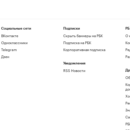
Социальные сети
Подписки
РБ
ВКонтакте
Скрыть баннеры на РБК
О 
Одноклассники
Подписка на РБК
Ко
Telegram
Корпоративная подписка
Ре
Дзен
Ра
Уведомления
RSS Новости
Др
Об
Ко
до
Хо
Ре
Зн
Са
РБ