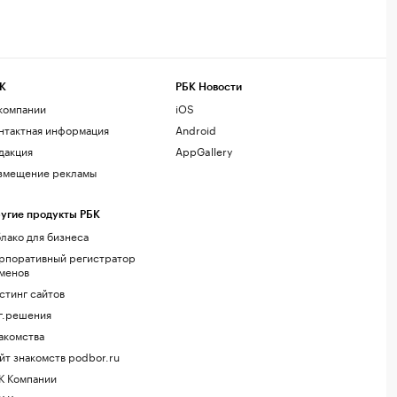
К
РБК Новости
компании
iOS
нтактная информация
Android
дакция
AppGallery
змещение рекламы
угие продукты РБК
лако для бизнеса
рпоративный регистратор
менов
стинг сайтов
г.решения
акомства
йт знакомств podbor.ru
К Компании