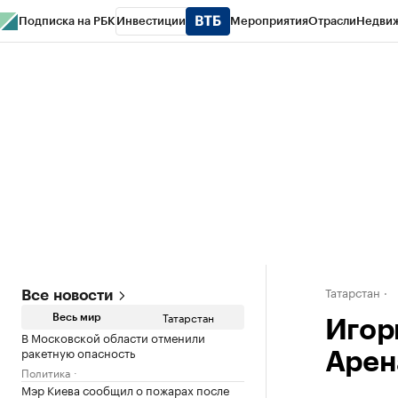
Подписка на РБК
Инвестиции
Мероприятия
Отрасли
Недви
РБК Life
Тренды
Визионеры
Национальные проекты
Город
Стиль
Кр
Спецпроекты СПб
Конференции СПб
Спецпроекты
Проверка конт
Татарстан
Все новости
Татарстан
Весь мир
Игор
В Московской области отменили
ракетную опасность
Арен
Политика
Мэр Киева сообщил о пожарах после