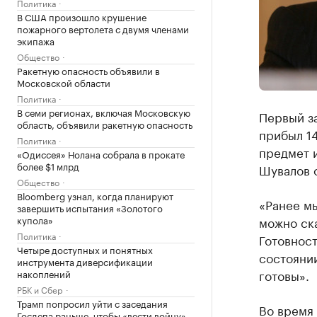
Политика
В США произошло крушение
пожарного вертолета с двумя членами
экипажа
Общество
Ракетную опасность объявили в
Московской области
Политика
В семи регионах, включая Московскую
Первый з
область, объявили ракетную опасность
прибыл 14
Политика
предмет 
«Одиссея» Нолана собрала в прокате
более $1 млрд
Шувалов 
Общество
Bloomberg узнал, когда планируют
«Ранее мы
завершить испытания «Золотого
купола»
можно ска
Политика
Готовност
Четыре доступных и понятных
состоянии
инструмента диверсификации
готовы».
накоплений
РБК и Сбер
Трамп попросил уйти с заседания
Во время 
Госдепа раньше, чтобы «вести войну»