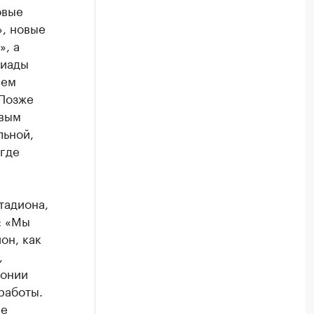
овые
», новые
», а
сиады
нем
 Позже
овым
льной,
 где
тадиона,
: «Мы
он, как
,
монии
работы.
се