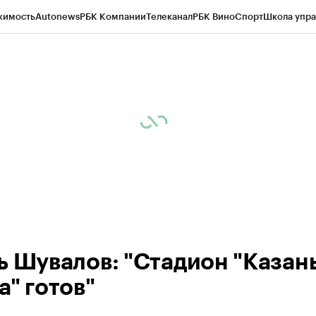
жимость
Autonews
РБК Компании
Телеканал
РБК Вино
Спорт
Школа упра
ипто
РБК Бизнес-среда
Дискуссионный клуб
Исследования
Кредитные 
рагентов
Политика
Экономика
Бизнес
Технологии и медиа
Финансы
Рын
ь Шувалов: "Стадион "Казан
а" готов"