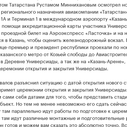
том Татарстана Рустамом Миннихановым осмотрел н
регионального назначения авиакомпании «Татарстан
1А и Терминал 1 в международном аэропорту «Казань
и помощи аккредитационной карты участника Универ
 проездной билет на Аэроэкспресс «Ласточка» и на 
я в Казань, чтобы оценить железнодорожный вокзал.
ице-премьер и президент республики проехали по н
казанского метро от Козьей слободы до Авиастроите
в Деревне Универсиады, а так же на «Казань-Арене»,
церемонии открытия и закрытия Универсиады.
алов разъяснил ситуацию с датой открытия нового с
примет церемонии открытия и закрытия Универсиады
 сами себя датами для того, чтобы представить стади
бъект. Но тем не менее невозможно его сдать сейчас
 там параллельно идут работы по подготовке к цере
 там идут различные монтажные и подготовительные 
н готов и можем вам сказать это абсолютно точно. В