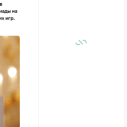
в
иады на
х игр.