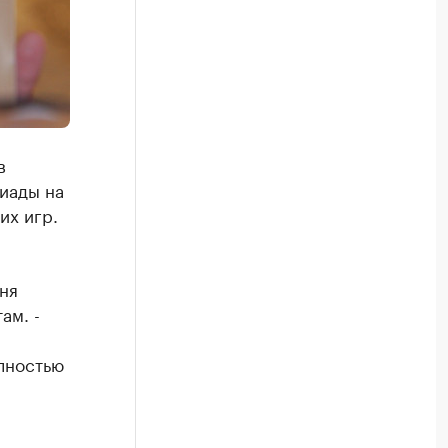
в
иады на
их игр.
ня
ам. -
олностью