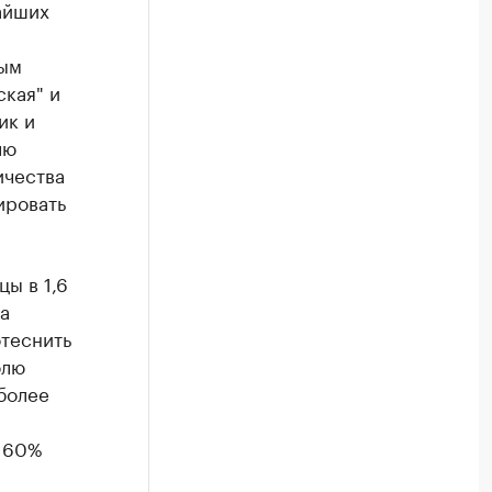
айших
ным
кая" и
ик и
лю
ичества
ировать
ы в 1,6
а
отеснить
олю
более
т 60%