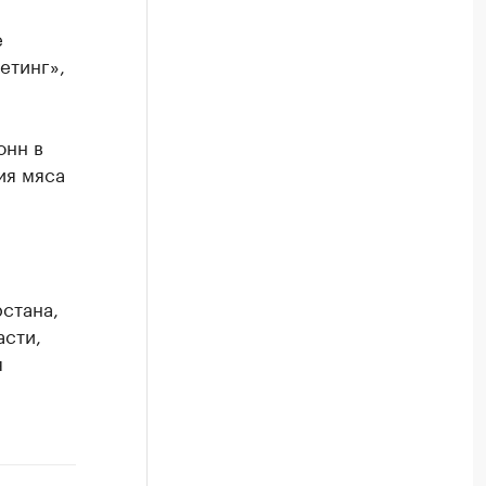
е
етинг»,
онн в
ия мяса
стана,
асти,
я