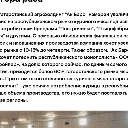
атарстанский агрохолдинг "Ак Барс" намерен увелич
вие на республиканском рынке куриного мяса под из
потребителям брендами "Пестречинка", "Птицефабри
ая" и другими. С помощью объединения филиальной с
рик и наращивания производства компания хочет уве
 рынка с 10-15% до четверти. Таким образом, "Ак Бар
хочет потеснить республиканского монополиста - О
ойлер», на долю которого сейчас, по данным самого
ия, приходится более 60% татарстанского рынка мя
. При этом такого количества куриного мяса татарс
"осилят" - уже сейчас потребление курицы в республи
е объема производства, его нужно будет поставлять
ие регионы.