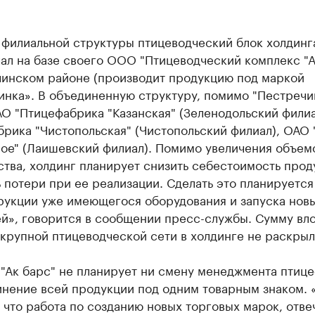
 филиальной структуры птицеводческий блок холдинг
ал на базе своего ООО "Птицеводческий комплекс "А
чинском районе (производит продукцию под маркой
инка». В объединенную структуру, помимо "Пестречи
О "Птицефабрика "Казанская" (Зеленодольский фили
рика "Чистопольская" (Чистопольский филиал), ОАО
ое" (Лаишевский филиал). Помимо увеличения объем
тва, холдинг планирует снизить себестоимость прод
 потери при ее реализации. Сделать это планируется
рукции уже имеющегося оборудования и запуска нов
й», говорится в сообщении пресс-службы. Сумму вл
крупной птицеводческой сети в холдинге не раскрыл
"Ак барс" не планирует ни смену менеджмента птиц
инение всей продукции под одним товарным знаком. 
 что работа по созданию новых торговых марок, отв