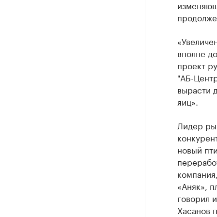
изменяющ
продолжен
«Увеличен
вполне до
проект р
"АБ-Центр
вырасти д
яиц».
Лидер ры
конкурент
новый пти
переработ
компания,
«Аняк», п
говорил 
Хасанов п