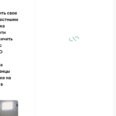
ить свое
вестными
ка
ети
личить
с
ОО
са
танцы
ке на
 в