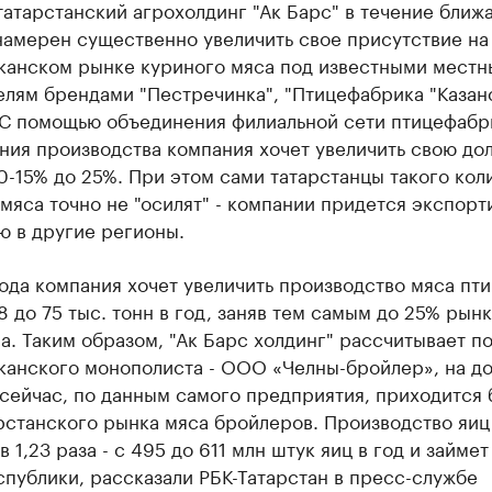
атарстанский агрохолдинг "Ак Барс" в течение ближ
намерен существенно увеличить свое присутствие на
канском рынке куриного мяса под известными мест
лям брендами "Пестречинка", "Птицефабрика "Казанс
 С помощью объединения филиальной сети птицефабр
ния производства компания хочет увеличить свою до
0-15% до 25%. При этом сами татарстанцы такого кол
мяса точно не "осилят" - компании придется экспорт
ю в другие регионы.
ода компания хочет увеличить производство мяса птиц
48 до 75 тыс. тонн в год, заняв тем самым до 25% рынк
а. Таким образом, "Ак Барс холдинг" рассчитывает п
канского монополиста - ООО «Челны-бройлер», на д
сейчас, по данным самого предприятия, приходится 
рстанского рынка мяса бройлеров. Производство яиц
в 1,23 раза - с 495 до 611 млн штук яиц в год и займе
публики, рассказали РБК-Татарстан в пресс-службе