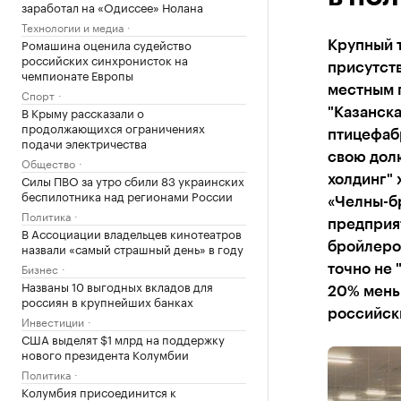
заработал на «Одиссее» Нолана
Технологии и медиа
Ромашина оценила судейство
Крупный т
российских синхронисток на
присутст
чемпионате Европы
местным 
Спорт
В Крыму рассказали о
"Казанск
продолжающихся ограничениях
птицефаб
подачи электричества
свою долю
Общество
Силы ПВО за утро сбили 83 украинских
холдинг" 
беспилотника над регионами России
«Челны-бр
Политика
предприят
В Ассоциации владельцев кинотеатров
назвали «самый страшный день» в году
бройлеров
Бизнес
точно не 
Названы 10 выгодных вкладов для
20% меньш
россиян в крупнейших банках
российск
Инвестиции
США выделят $1 млрд на поддержку
нового президента Колумбии
Политика
Колумбия присоединится к