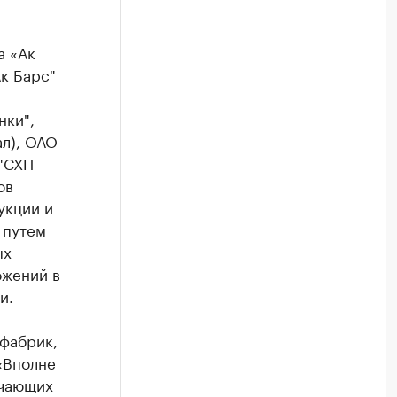
а «Ак
к Барс"
нки",
ал), ОАО
 "СХП
ов
укции и
 путем
ых
ожений в
и.
ефабрик,
«Вполне
ечающих