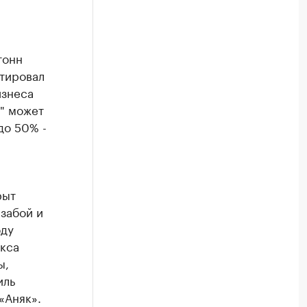
тонн
нтировал
изнеса
с" может
до 50% -
рыт
забой и
оду
екса
ы,
иль
«Аняк».