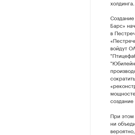
холдинга.
Создание
Барс» нач
в Пестре
«Пестреч
войдут ОА
"Птицефаб
"Юбилейн
производс
сократить
«реконст
мощносте
создание 
При этом 
ни объед
вероятно,