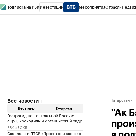
Подписка на РБК
Инвестиции
Мероприятия
Отрасли
Недви
РБК Life
Тренды
Визионеры
Национальные проекты
Город
Стиль
Кр
Спецпроекты СПб
Конференции СПб
Спецпроекты
Проверка конт
Татарстан
Все новости
Татарстан
Весь мир
"Ак 
Гастрогид по Центральной России:
сыры, крокодилы и органический сидр
прои
РБК и РСХБ
Скандалы и ПТСР в Трое: кто и сколько
в по