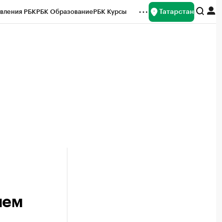
Татарстан
вления РБК
РБК Образование
РБК Курсы
рейтинги
Франшизы
Газета
ок наличной валюты
чем