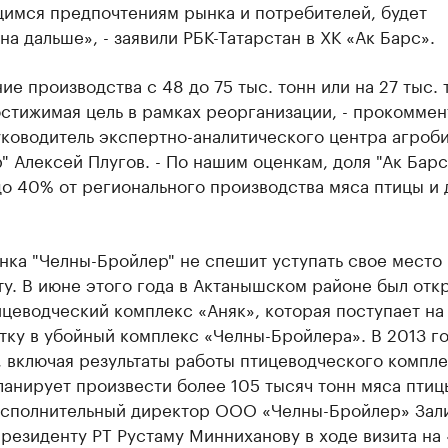
имся предпочтениям рынка и потребителей, будет
а дальше», - заявили РБК-Татарстан в ХК «Ак Барс».
ие производства с 48 до 75 тыс. тонн или на 27 тыс. 
стижимая цель в рамках реорганизации, - прокомме
уководитель экспертно-аналитического центра агроб
" Алексей Плугов. - По нашим оценкам, доля "Ак Бар
о 40% от регионального производства мяса птицы и 
нка "Челны-Бройлер" не спешит уступать свое место
у. В июне этого года в Актанышском районе был отк
цеводческий комплекс «Аняк», которая поступает на 
ку в убойный комплекс «Челны-Бройлера». В 2013 г
 включая результаты работы птицеводческого компл
ланирует произвести более 105 тысяч тонн мяса птиц
исполнительный директор ООО «Челны-Бройлер» Зал
резиденту РТ Рустаму Минниханову в ходе визита на 