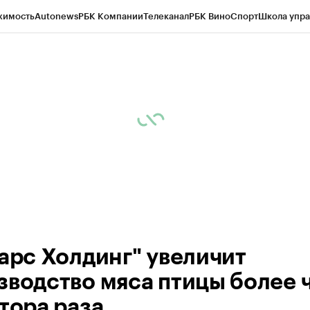
жимость
Autonews
РБК Компании
Телеканал
РБК Вино
Спорт
Школа упра
ипто
РБК Бизнес-среда
Дискуссионный клуб
Исследования
Кредитные 
рагентов
Политика
Экономика
Бизнес
Технологии и медиа
Финансы
Рын
Барс Холдинг" увеличит
зводство мяса птицы более 
лтора раза