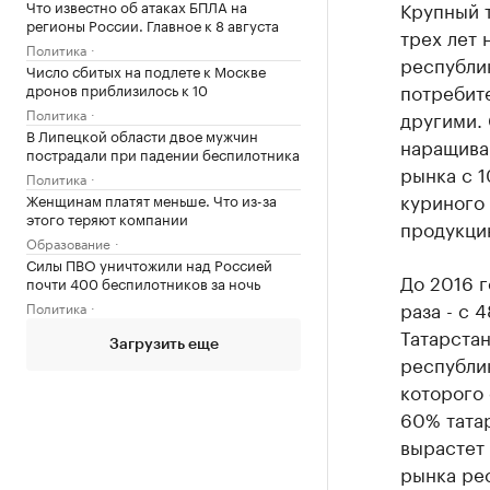
Крупный т
Что известно об атаках БПЛА на
регионы России. Главное к 8 августа
трех лет 
Политика
республи
Число сбитых на подлете к Москве
потребите
дронов приблизилось к 10
Политика
другими.
В Липецкой области двое мужчин
наращива
пострадали при падении беспилотника
рынка с 1
Политика
куриного 
Женщинам платят меньше. Что из-за
этого теряют компании
продукци
Образование
Силы ПВО уничтожили над Россией
До 2016 г
почти 400 беспилотников за ночь
раза - с 
Политика
Татарстан
Загрузить еще
республи
которого 
60% тата
вырастет 
рынка рес