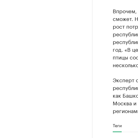
Впрочем, 
сможет. Н
рост потр
республик
республи
год. «В ц
птицы сос
несколько
Эксперт о
республик
как Башко
Москва и 
регионам
Теги