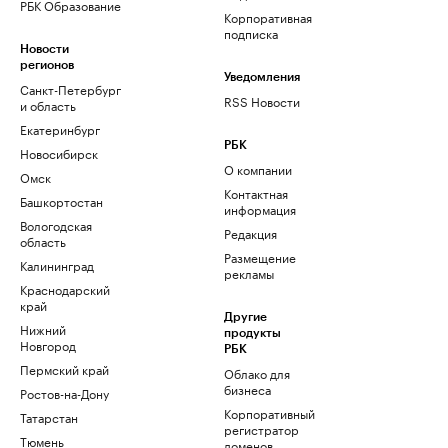
РБК Образование
Корпоративная
подписка
Новости
регионов
Уведомления
Санкт-Петербург
RSS Новости
и область
Екатеринбург
РБК
Новосибирск
О компании
Омск
Контактная
Башкортостан
информация
Вологодская
Редакция
область
Размещение
Калининград
рекламы
Краснодарский
край
Другие
Нижний
продукты
Новгород
РБК
Пермский край
Облако для
бизнеса
Ростов-на-Дону
Корпоративный
Татарстан
регистратор
Тюмень
доменов