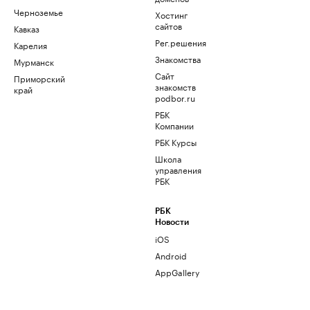
Черноземье
Хостинг
сайтов
Кавказ
Рег.решения
Карелия
Знакомства
Мурманск
Сайт
Приморский
знакомств
край
podbor.ru
РБК
Компании
РБК Курсы
Школа
управления
РБК
РБК
Новости
iOS
Android
AppGallery