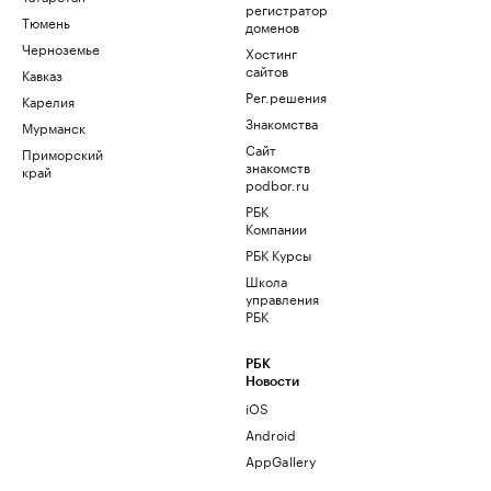
регистратор
Тюмень
доменов
Черноземье
Хостинг
сайтов
Кавказ
Рег.решения
Карелия
Знакомства
Мурманск
Сайт
Приморский
знакомств
край
podbor.ru
РБК
Компании
РБК Курсы
Школа
управления
РБК
РБК
Новости
iOS
Android
AppGallery