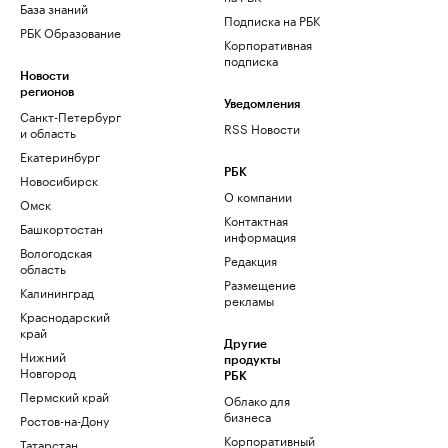
База знаний
Подписка на РБК
РБК Образование
Корпоративная
подписка
Новости
регионов
Уведомления
Санкт-Петербург
RSS Новости
и область
Екатеринбург
РБК
Новосибирск
О компании
Омск
Контактная
Башкортостан
информация
Вологодская
Редакция
область
Размещение
Калининград
рекламы
Краснодарский
край
Другие
Нижний
продукты
Новгород
РБК
Пермский край
Облако для
бизнеса
Ростов-на-Дону
Корпоративный
Татарстан