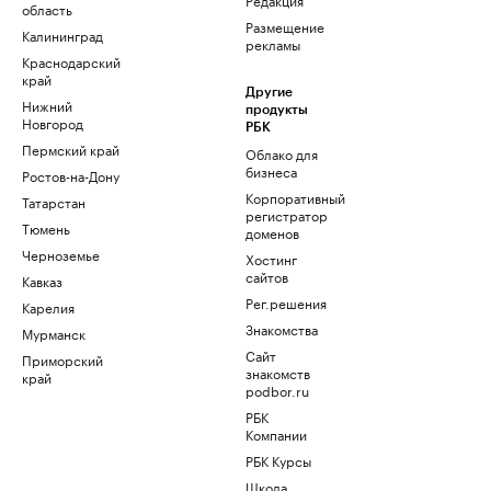
область
Размещение
Калининград
рекламы
Краснодарский
край
Другие
Нижний
продукты
Новгород
РБК
Пермский край
Облако для
бизнеса
Ростов-на-Дону
Корпоративный
Татарстан
регистратор
Тюмень
доменов
Черноземье
Хостинг
сайтов
Кавказ
Рег.решения
Карелия
Знакомства
Мурманск
Сайт
Приморский
знакомств
край
podbor.ru
РБК
Компании
РБК Курсы
Школа