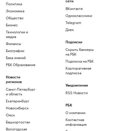
сети
Политика
ВКонтакте
Экономика
Одноклассники
Общество
Telegram
Бизнес
Дзен
Технологии и
медиа
Финансы
Подписки
Скрыть баннеры
Биографии
на РБК
База знаний
Подписка на РБК
РБК Образование
Корпоративная
подписка
Новости
регионов
Уведомления
Санкт-Петербург
RSS Новости
и область
Екатеринбург
РБК
Новосибирск
О компании
Омск
Контактная
Башкортостан
информация
Вологодская
Редакция