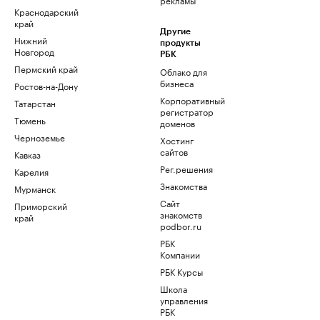
Краснодарский
край
Другие
Нижний
продукты
Новгород
РБК
Пермский край
Облако для
бизнеса
Ростов-на-Дону
Корпоративный
Татарстан
регистратор
Тюмень
доменов
Черноземье
Хостинг
сайтов
Кавказ
Рег.решения
Карелия
Знакомства
Мурманск
Сайт
Приморский
знакомств
край
podbor.ru
РБК
Компании
РБК Курсы
Школа
управления
РБК