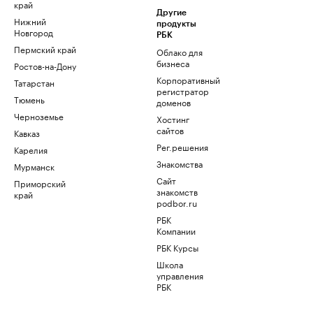
край
Другие
Нижний
продукты
Новгород
РБК
Пермский край
Облако для
бизнеса
Ростов-на-Дону
Корпоративный
Татарстан
регистратор
Тюмень
доменов
Черноземье
Хостинг
сайтов
Кавказ
Рег.решения
Карелия
Знакомства
Мурманск
Сайт
Приморский
знакомств
край
podbor.ru
РБК
Компании
РБК Курсы
Школа
управления
РБК