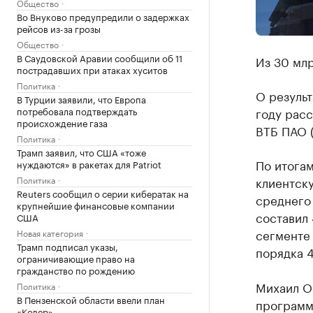
Общество
Во Внуково предупредили о задержках
рейсов из-за грозы
Общество
В Саудовской Аравии сообщили об 11
Из 30 млр
пострадавших при атаках хуситов
Политика
О результ
В Турции заявили, что Европа
потребовала подтверждать
году расс
происхождение газа
ВТБ ПАО 
Политика
Трамп заявил, что США «тоже
По итога
нуждаются» в ракетах для Patriot
Политика
клиентску
Reuters сообщил о серии кибератак на
среднего 
крупнейшие финансовые компании
составил 
США
сегменте 
Новая категория
Трамп подписал указы,
порядка 4
ограничивающие право на
гражданство по рождению
Михаил Ос
Политика
В Пензенской области ввели план
программ
«Ковер»