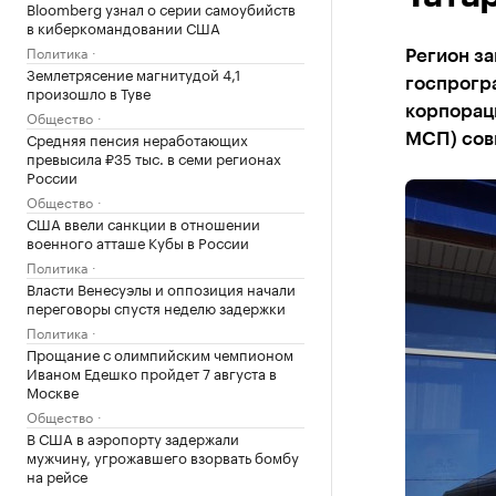
Bloomberg узнал о серии самоубийств
в киберкомандовании США
Политика
Регион з
Землетрясение магнитудой 4,1
госпрогр
произошло в Туве
корпорац
Общество
Средняя пенсия неработающих
МСП) сов
превысила ₽35 тыс. в семи регионах
России
Общество
США ввели санкции в отношении
военного атташе Кубы в России
Политика
Власти Венесуэлы и оппозиция начали
переговоры спустя неделю задержки
Политика
Прощание с олимпийским чемпионом
Иваном Едешко пройдет 7 августа в
Москве
Общество
В США в аэропорту задержали
мужчину, угрожавшего взорвать бомбу
на рейсе