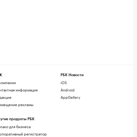
К
РБК Новости
компании
iOS
нтактная информация
Android
дакция
AppGallery
змещение рекламы
угие продукты РБК
лако для бизнеса
рпоративный регистратор