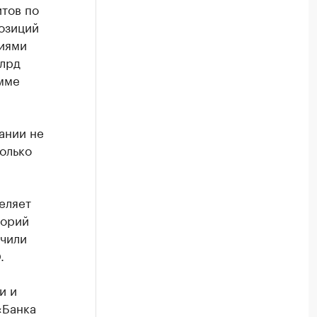
итов по
озиций
ниями
млрд
амме
ании не
олько
еляет
торий
учили
.
и и
«Банка