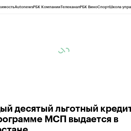
жимость
Autonews
РБК Компании
Телеканал
РБК Вино
Спорт
Школа упра
ипто
РБК Бизнес-среда
Дискуссионный клуб
Исследования
Кредитные 
рагентов
Политика
Экономика
Бизнес
Технологии и медиа
Финансы
Рын
ый десятый льготный кредит
рограмме МСП выдается в
рстане