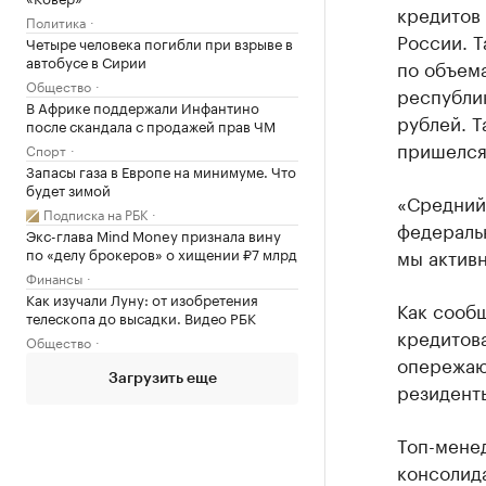
кредитов 
Политика
России. Т
Четыре человека погибли при взрыве в
автобусе в Сирии
по объема
Общество
республи
В Африке поддержали Инфантино
рублей. Т
после скандала с продажей прав ЧМ
пришелся
Спорт
Запасы газа в Европе на минимуме. Что
будет зимой
«Средний 
Подписка на РБК
федеральн
Экс-глава Mind Money признала вину
по «делу брокеров» о хищении ₽7 млрд
мы активн
Финансы
Как изучали Луну: от изобретения
Как сооб
телескопа до высадки. Видео РБК
кредитов
Общество
опережаю
Загрузить еще
резидент
Топ-мене
консолида