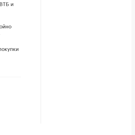
ВТБ и
тойно
–
покупки