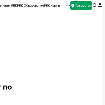
Татарстан
вления РБК
РБК Образование
РБК Курсы
рейтинги
Франшизы
Газета
ок наличной валюты
 по