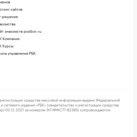
менов
стинг сайтов
г.решения
акомства
йт знакомств podbor.ru
К Компании
К Курсы
ола управления РБК
регистрации средства массовой информации выдано Федеральной
и сетевого издания «РБК» (свидетельство о регистрации средства
ор) 03.12.2021 за номером ЭЛ №ФС77-82385) сопровождаются