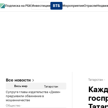
Подписка на РБК
Инвестиции
Мероприятия
Отрасли
Недви
РБК Life
Тренды
Визионеры
Национальные проекты
Город
Стиль
Кр
Спецпроекты СПб
Конференции СПб
Спецпроекты
Проверка конт
Татарстан
Все новости
Татарстан
Весь мир
Кажд
Супруге главы издательства «Джем»
предъявили обвинение в
госп
мошенничестве
Общество
Тата