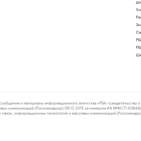
до
Хо
Ре
Зн
Са
РБ
РБ
Шк
ения и материалы информационного агентства «РБК» (свидетельство о 
овых коммуникаций (Роскомнадзор) 09.12.2015 за номером ИА №ФС77-63848) 
 связи, информационных технологий и массовых коммуникаций (Роскомнадз