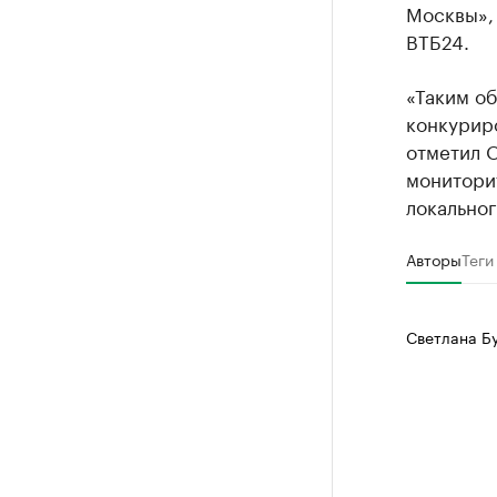
Москвы», 
ВТБ24.
«Таким об
конкурир
отметил О
монитори
локальног
Авторы
Теги
Светлана Б