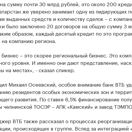
на сумму почти 30 млрд рублей, это около 200 кред
атарстан же уверено занимает одну из лидирующих п
м выданных средств и количеству сделок – с компа
ки было заключено 20 договоров на общую сумму 3 
аким образом, каждый десятый кредит по это прогр
 на компанию региона.
бизнес – это скорее региональный бизнес. Это комп
ого уровня. И именно они дают представление, наск
ы на местах», - сказал спикер.
щил Михаил Осеевский, особое внимание банк ВТБ уд
анию резидентов особых экономических зон и терри
щего развития. По ставке 6,5% финансирование пол
ы челнинской ТОСЭР – АПК «Камский» и завод ТЭМПО
джер ВТБ также рассказал о процессах реорганизаци
ции, происходящих в группе. Вслед за интеграцией 