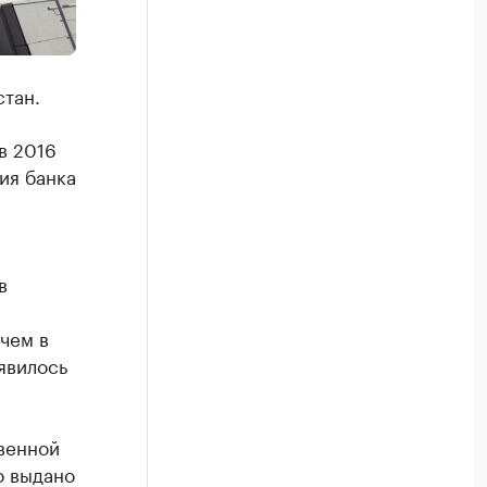
стан.
в 2016
ия банка
в
ичем в
явилось
твенной
о выдано