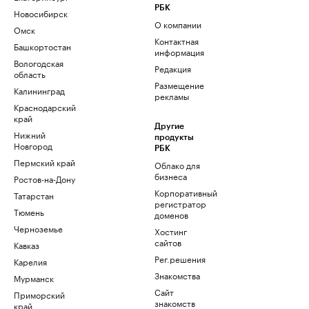
РБК
Новосибирск
О компании
Омск
Контактная
Башкортостан
информация
Вологодская
Редакция
область
Размещение
Калининград
рекламы
Краснодарский
край
Другие
Нижний
продукты
Новгород
РБК
Пермский край
Облако для
бизнеса
Ростов-на-Дону
Корпоративный
Татарстан
регистратор
Тюмень
доменов
Черноземье
Хостинг
сайтов
Кавказ
Рег.решения
Карелия
Знакомства
Мурманск
Сайт
Приморский
знакомств
край