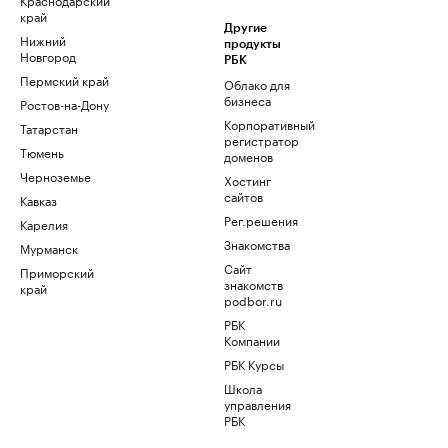
край
Другие
Нижний
продукты
Новгород
РБК
Пермский край
Облако для
бизнеса
Ростов-на-Дону
Корпоративный
Татарстан
регистратор
Тюмень
доменов
Черноземье
Хостинг
сайтов
Кавказ
Рег.решения
Карелия
Знакомства
Мурманск
Сайт
Приморский
знакомств
край
podbor.ru
РБК
Компании
РБК Курсы
Школа
управления
РБК