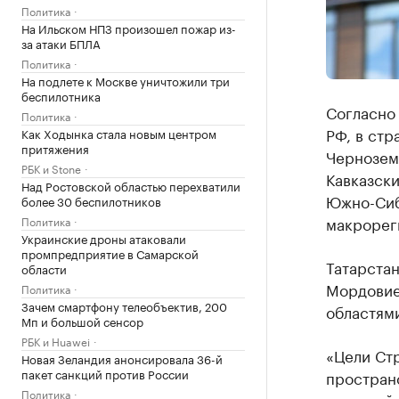
Политика
На Ильском НПЗ произошел пожар из-
за атаки БПЛА
Политика
На подлете к Москве уничтожили три
беспилотника
Согласно 
Политика
РФ, в ст
Как Ходынка стала новым центром
притяжения
Чернозем
РБК и Stone
Кавказски
Над Ростовской областью перехватили
Южно-Сиб
более 30 беспилотников
макрорег
Политика
Украинские дроны атаковали
промпредприятие в Самарской
Татарстан
области
Мордовие
Политика
Зачем смартфону телеобъектив, 200
областям
Мп и большой сенсор
РБК и Huawei
«Цели Ст
Новая Зеландия анонсировала 36-й
пакет санкций против России
простран
Политика