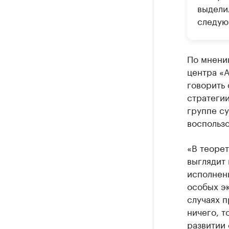
выдели
следую
По мнени
центра «
говорить 
стратегии
группе су
воспользо
«В теорет
выглядит 
исполнени
особых эк
случаях п
ничего, 
развитии 