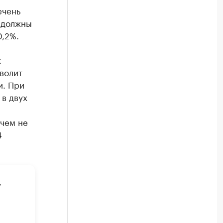
ечень
 должны
0,2%.
х
волит
и. При
 в двух
ичем не
4
,