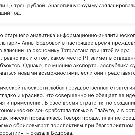
ли 1,7 трлн рублей. Аналогичную сумму запланировал
щий год.
ю старшего аналитика информационно-аналитическо
Альпари» Анны Бодровой в настоящее время прежде
о влиянии на экономику Татарстана принятой вчера
, равно как и о том, какое место РТ займет в отведен
бъектов. Однако, по мнению эксперта, республика с
ваться новыми возможностями, если они представятс
ической плоскости любая государственная стратегия
гладко и красиво, что совершенно не обещает ее ид
я и применения. В свое время стратегия по создани
ономических зон сработала только в Елабуге, а в ост
рактически провалилась. Говоря проще, план не обе
только обрисовывает перспективы при благоприятном
событий», – сказала Бодрова.