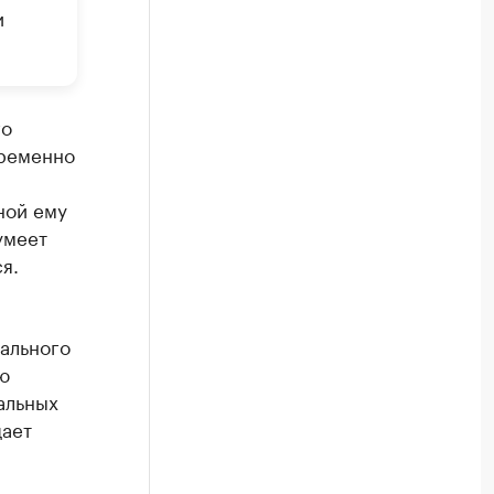
и
го
временно
ной ему
умеет
я.
еального
ю
альных
щает