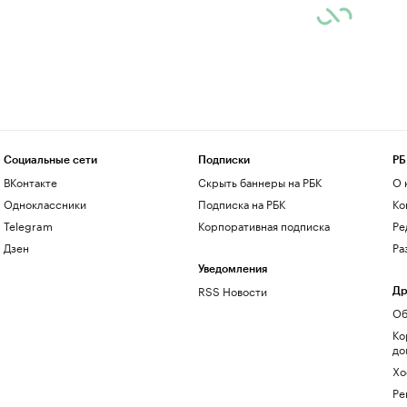
Социальные сети
Подписки
РБ
ВКонтакте
Скрыть баннеры на РБК
О 
Одноклассники
Подписка на РБК
Ко
Telegram
Корпоративная подписка
Ре
Дзен
Ра
Уведомления
RSS Новости
Др
Об
Ко
до
Хо
Ре