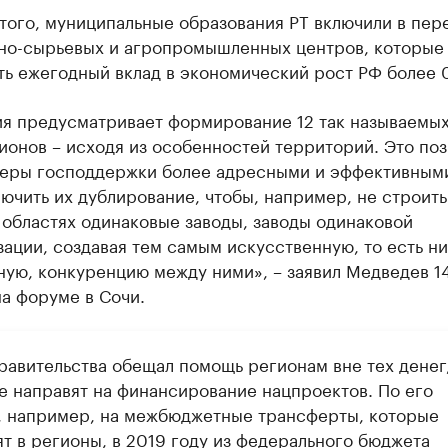
того, муниципальные образования РТ включили в пер
но-сырьевых и агропромышленных центров, которые
ь ежегодный вклад в экономический рост РФ более 
ия предусматривает формирование 12 так называемы
онов – исходя из особенностей территорий. Это поз
меры господдержки более адресными и эффективным
ючить их дублирование, чтобы, например, не строить
областях одинаковые заводы, заводы одинаковой
ации, создавая тем самым искусственную, то есть н
ную, конкуренцию между ними», – заявил Медведев 1
а форуме в Сочи.
правительства обещал помощь регионам вне тех денег
е направят на финансирование нацпроектов. По его
, например, на межбюджетные трансферты, которые
ят в регионы, в 2019 году из федерального бюджета