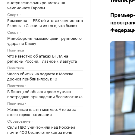
выступление синхронисток на
чемпионате Европы
Спорт
Премьер-
Ромашина — РБК об итогах чемпионата
пространс
Европы: «Слепили из того, что было»
Федераци
Спорт
Минобороны назвало цели группового
удара по Киеву
Политика
Что известно об атаках БПЛА на
регионы России. Главное к 8 августа
Политика
Число сбитых на подлете к Москве
дронов приблизилось к 10
Политика
В Липецкой области двое мужчин
пострадали при падении беспилотника
Политика
Женщинам платят меньше. Что из-за
этого теряют компании
Образование
Силы ПВО уничтожили над Россией
почти 400 беспилотников за ночь