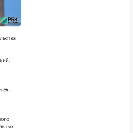
льства
кий,
 Эл,
ного
льных