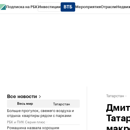
Подписка на РБК
Инвестиции
Мероприятия
Отрасли
Недви
РБК Life
Тренды
Визионеры
Национальные проекты
Город
Стиль
Кр
Спецпроекты СПб
Конференции СПб
Спецпроекты
Проверка конт
Татарстан
Все новости
Татарстан
Весь мир
Дмит
Больше прогулок, свежего воздуха и
отдыха: квартиры рядом с парками
Тата
РБК и ПИК Серия плюс
Ромашина назвала хорошим
макр