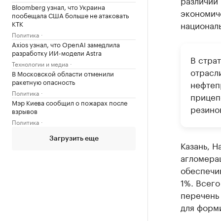
различий 
Bloomberg узнал, что Украина
экономиче
пообещала США больше не атаковать
КТК
националь
Политика
Axios узнал, что OpenAI замедлила
разработку ИИ-модели Astra
В стра
Технологии и медиа
отрасли
В Московской области отменили
ракетную опасность
нефтеп
Политика
прицеп
Мэр Киева сообщил о пожарах после
резино
взрывов
Политика
Загрузить еще
Казань, 
агломера
обеспечи
1%. Всего
перечень 
для форм