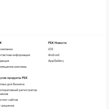
К
РБК Новости
компании
iOS
нтактная информация
Android
дакция
AppGallery
змещение рекламы
угие продукты РБК
лако для бизнеса
рпоративный регистратор
менов
стинг сайтов
г.решения