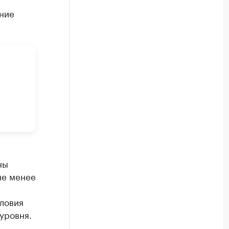
ение
ны
не менее
словия
уровня.