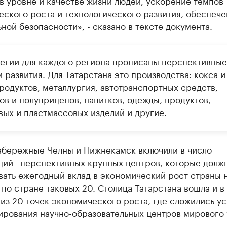
в уровне и качестве жизни людей, ускорение темпов
ского роста и технологического развития, обеспеч
ной безопасности», - сказано в тексте документа.
тегии для каждого региона прописаны перспективные
 развития. Для Татарстана это производства: кокса и
родуктов, металлургия, автотранспортных средств,
ов и полуприцепов, напитков, одежды, продуктов,
вых и пластмассовых изделий и другие.
Набережные Челны и Нижнекамск включили в число
ций –перспективных крупных центров, которые долж
вать ежегодный вклад в экономический рост страны 
 по стране таковых 20. Столица Татарстана вошла и в
из 20 точек экономического роста, где сложились у
ирования научно-образовательных центров мирового 