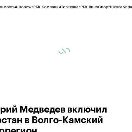
жимость
Autonews
РБК Компании
Телеканал
РБК Вино
Спорт
Школа упра
ипто
РБК Бизнес-среда
Дискуссионный клуб
Исследования
Кредитные 
рагентов
Политика
Экономика
Бизнес
Технологии и медиа
Финансы
Рын
рий Медведев включил
рстан в Волго-Камский
орегион