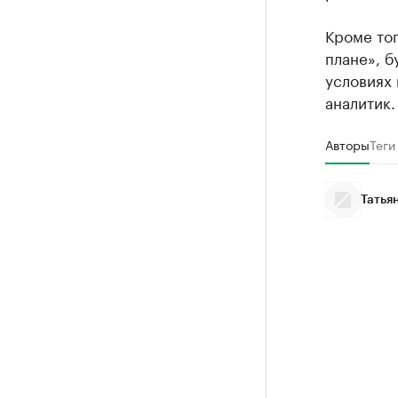
Кроме тог
плане», б
условиях 
аналитик.
Авторы
Теги
Татья