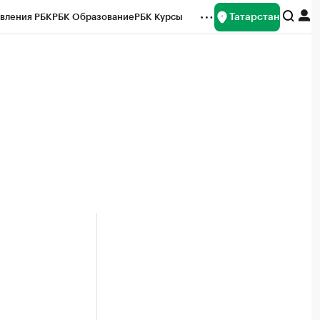
Татарстан
вления РБК
РБК Образование
РБК Курсы
рейтинги
Франшизы
Газета
ок наличной валюты