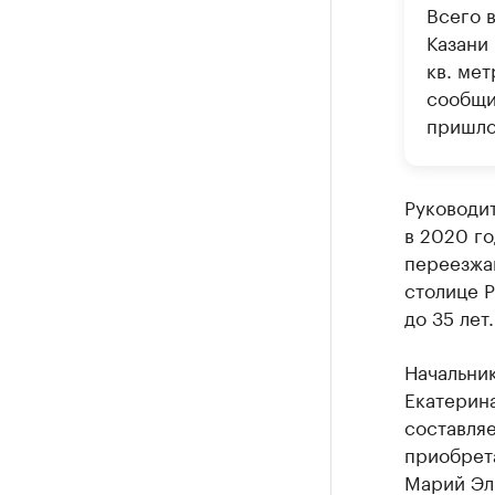
Всего в
Казани
кв. мет
сообщи
пришло
Руководит
в 2020 г
переезжаю
столице 
до 35 лет.
Начальни
Екатерина
составляе
приобрета
Марий Эл