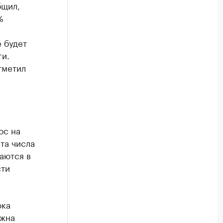
бщил,
%
 будет
ги.
тметил
ос на
та числа
аются в
сти
ока
лжна