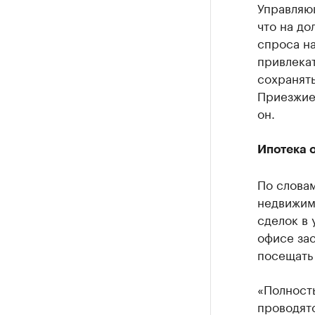
Управляю
что на д
спроса на
привлекат
сохранять
Приезжие
он.
Ипотека 
По словам
недвижимо
сделок в 
офисе за
посещать 
«Полност
проводятс