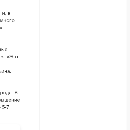
 и, в
 много
х
ные
». «Это
ьина.
рода. В
овышение
 5-7