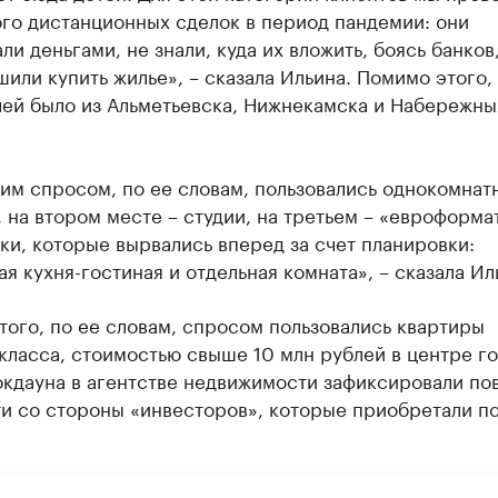
го дистанционных сделок в период пандемии: они
ли деньгами, не знали, куда их вложить, боясь банков,
шили купить жилье», – сказала Ильина. Помимо этого,
лей было из Альметьевска, Нижнекамска и Набережны
им спросом, по ее словам, пользовались однокомнат
 на втором месте – студии, на третьем – «евроформат
и, которые вырвались вперед за счет планировки:
я кухня-гостиная и отдельная комната», – сказала Ил
ого, по ее словам, спросом пользовались квартиры
ласса, стоимостью свыше 10 млн рублей в центре го
окдауна в агентстве недвижимости зафиксировали п
и со стороны «инвесторов», которые приобретали по