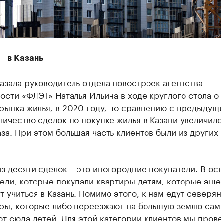
– в Казань
азала руководитель отдела новостроек агентства
сти «ФЛЭТ» Наталья Ильина в ходе круглого стола о
рынка жилья, в 2020 году, по сравнению с предыдущ
личество сделок по покупке жилья в Казани увеличило
за. При этом большая часть клиентов были из других
з десяти сделок – это иногородние покупатели. В ос
тели, которые покупали квартиры детям, которые эш
 учиться в Казань. Помимо этого, к нам едут северян
ры, которые либо переезжают на большую землю сам
т сюда детей. Для этой категории клиентов мы пров