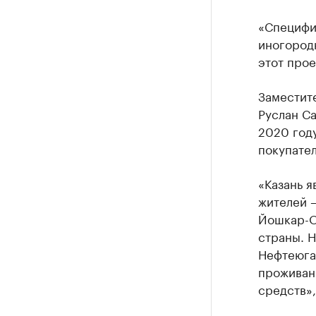
«Специфик
иногородн
этот прое
Заместит
Руслан Са
2020 году
покупател
«Казань я
жителей –
Йошкар-О
страны. Н
Нефтеюган
проживан
средств»,