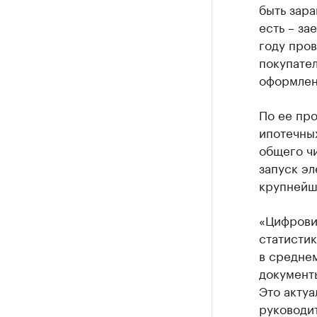
быть зара
есть – за
году пров
покупате
оформлени
По ее про
ипотечных
общего ч
запуск эл
крупнейш
«Цифрови
статистик
в среднем
документы
Это актуа
руководит