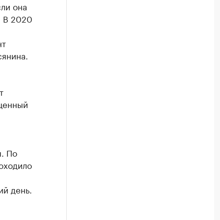
сли она
. В 2020
нт
сянина.
т
оценный
. По
роходило
ий день.