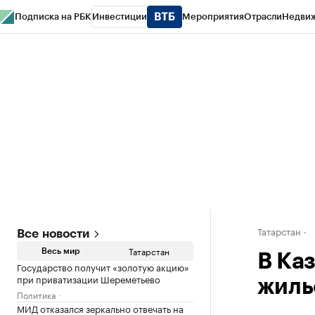
Подписка на РБК
Инвестиции
Мероприятия
Отрасли
Недви
РБК Life
Тренды
Визионеры
Национальные проекты
Город
Стиль
Кр
Спецпроекты СПб
Конференции СПб
Спецпроекты
Проверка конт
Татарстан
Все новости
Татарстан
Весь мир
В Каз
Государство получит «золотую акцию»
при приватизации Шереметьево
жиль
Политика
МИД отказался зеркально отвечать на