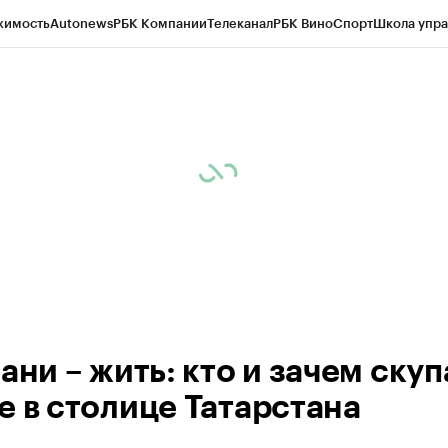
жимость
Autonews
РБК Компании
Телеканал
РБК Вино
Спорт
Школа упра
ипто
РБК Бизнес-среда
Дискуссионный клуб
Исследования
Кредитные 
рагентов
Политика
Экономика
Бизнес
Технологии и медиа
Финансы
Рын
ани – жить: кто и зачем скуп
е в столице Татарстана