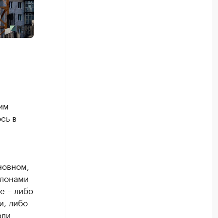
им
сь в
новном,
елонами
е – либо
и, либо
ели