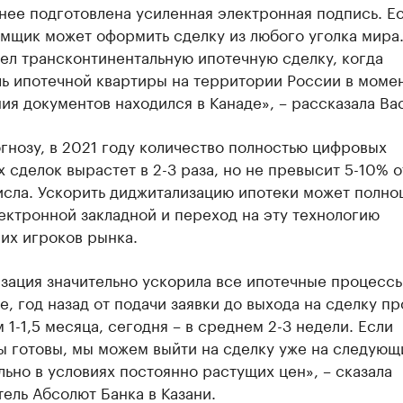
нее подготовлена усиленная электронная подпись. Е
емщик может оформить сделку из любого уголка мира
ел трансконтинентальную ипотечную сделку, когда
ль ипотечной квартиры на территории России в моме
я документов находился в Канаде», – рассказала Ва
гнозу, в 2021 году количество полностью цифровых
 сделок вырастет в 2-3 раза, но не превысит 5-10% о
исла. Ускорить диджитализацию ипотеки может полн
ектронной закладной и переход на эту технологию
их игроков рынка.
зация значительно ускорила все ипотечные процессы
е, год назад от подачи заявки до выхода на сделку п
 1-1,5 месяца, сегодня – в среднем 2-3 недели. Если
 готовы, мы можем выйти на сделку уже на следующ
льно в условиях постоянно растущих цен», – сказала
ель Абсолют Банка в Казани.