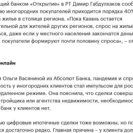
щий банком «Открытие» в РТ Дамир Габдулхаков соо
олю иногородних покупателей приходится порядка 40
 жилье в столице региона. «Пока Казань остается
ельной для жителей других регионов, спрос на жилье
ся, даже если у местного населения закончатся день
 покупатели формируют почти половину спроса», – о
онлайн
 Ольги Васяниной из Абсолют Банка, пандемия и спр
сть у иногородних клиентов стал импульсом для рос
удаленном режиме. Она пояснила, что сделки соверш
стройщика или агентства недвижимости, необходимо
банк у клиентов нет.
ью цифровые ипотечные сделки тоже возможны, но п
я достаточно редко. Главная причина – у клиента до