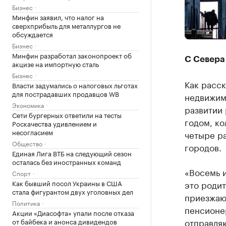
Бизнес
Минфин заявил, что налог на
сверхприбыль для металлургов не
обсуждается
Бизнес
Минфин разработал законопроект об
С Севера 
акцизе на импортную сталь
Бизнес
Как расск
Власти задумались о налоговых льготах
для пострадавших продавцов WB
недвижимо
Экономика
развитии 
Сети бургерных ответили на тесты
годом, ко
Роскачества удивлением и
несогласием
четыре ра
Общество
городов.
Единая Лига ВТБ на следующий сезон
осталась без иностранных команд
«Восемь и
Спорт
Как бывший посол Украины в США
это роди
стала фигурантом двух уголовных дел
приезжают
Политика
пенсионе
Акции «Диасофта» упали после отказа
отправляю
от байбека и анонса дивидендов