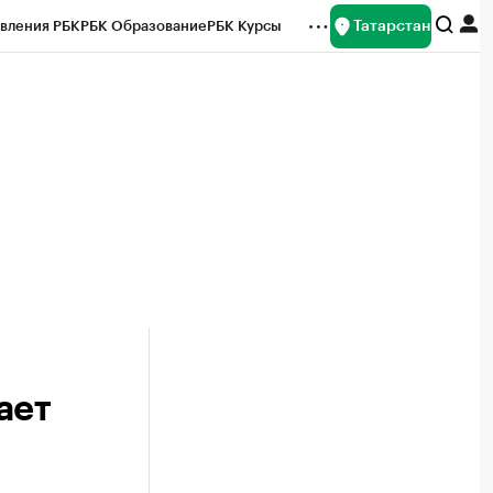
Татарстан
вления РБК
РБК Образование
РБК Курсы
рейтинги
Франшизы
Газета
ок наличной валюты
ает