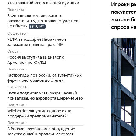
«театральный жест» властей Румынии
Игроки р
Политика
покупател
В Финансовом университете
рассказали, куда отправят студентов
жители бл
по обмену
спроса на
РАДИО
Общество
УЕФА заподозрил Инфантино в
занижении цены на права ЧМ
Спорт
Россия выступила за диалог с
Арменией по ЮКЖД
Политика
Гастрогиды по России: от аутентичных
ферм и ресторанов до отелей
РБК и РСХБ
Путин подписал указ, разрешающий
приватизацию аэропорта Шереметьево
Политика
Wildberries запустил единое окно
поддержки предпринимателей
Политика
В России возобновили обсуждение
запуска онлайн-продажи алкоголя