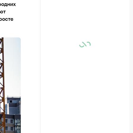
родних
ают
росте