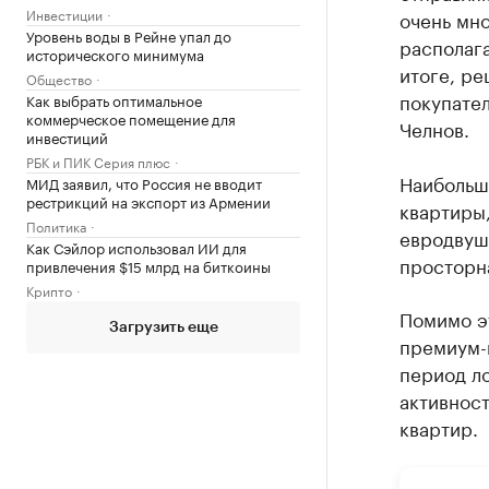
Инвестиции
очень мно
Уровень воды в Рейне упал до
располага
исторического минимума
итоге, ре
Общество
покупате
Как выбрать оптимальное
коммерческое помещение для
Челнов.
инвестиций
РБК и ПИК Серия плюс
Наибольш
МИД заявил, что Россия не вводит
рестрикций на экспорт из Армении
квартиры,
Политика
евродвушк
Как Сэйлор использовал ИИ для
просторна
привлечения $15 млрд на биткоины
Крипто
Помимо эт
Загрузить еще
премиум-к
период л
активност
квартир.