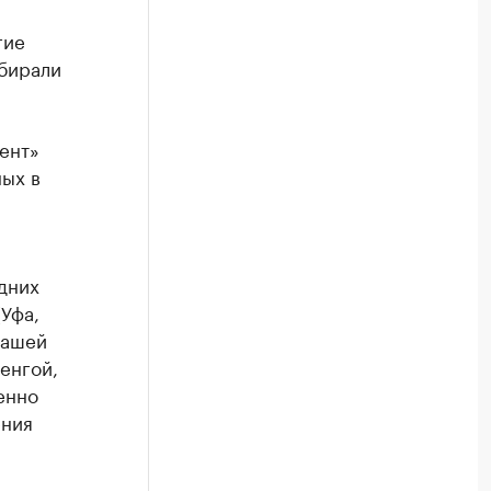
гие
ыбирали
ент»
ных в
дних
(Уфа,
нашей
енгой,
енно
ения