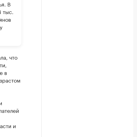
я. В
 тыс.
зянов
у
ла, что
ти,
е в
озрастом
и
пателей
асти и