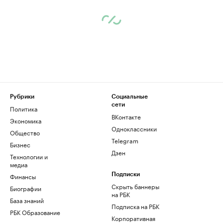
Рубрики
Социальные
сети
Политика
ВКонтакте
Экономика
Одноклассники
Общество
Telegram
Бизнес
Дзен
Технологии и
медиа
Финансы
Подписки
Скрыть баннеры
Биографии
на РБК
База знаний
Подписка на РБК
РБК Образование
Корпоративная