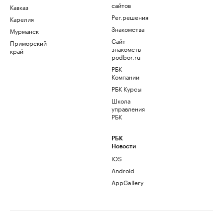
сайтов
Кавказ
Рег.решения
Карелия
Знакомства
Мурманск
Сайт
Приморский
знакомств
край
podbor.ru
РБК
Компании
РБК Курсы
Школа
управления
РБК
РБК
Новости
iOS
Android
AppGallery