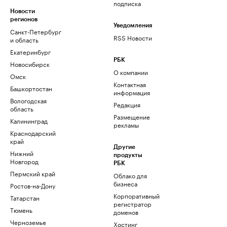
подписка
Новости
регионов
Уведомления
Санкт-Петербург
RSS Новости
и область
Екатеринбург
РБК
Новосибирск
О компании
Омск
Контактная
Башкортостан
информация
Вологодская
Редакция
область
Размещение
Калининград
рекламы
Краснодарский
край
Другие
Нижний
продукты
Новгород
РБК
Пермский край
Облако для
бизнеса
Ростов-на-Дону
Корпоративный
Татарстан
регистратор
Тюмень
доменов
Черноземье
Хостинг