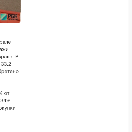
врале
дажи
врале. В
 33,2
обретено
% от
 34%.
окупки