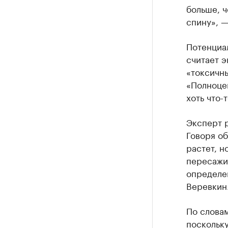
больше, ч
спину», —
Потенциал
считает э
«токсичны
«Полноцен
хоть что-
Эксперт 
Говоря об
растет, н
пересажив
определен
Веревкин
По словам
поскольку