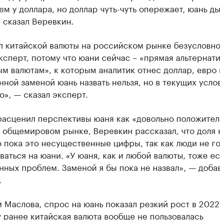
ем у доллара, но доллар чуть-чуть опережает, юань д
 сказал Веревкин.
 китайской валюты на российском рынке безусловно
ксперт, потому что юани сейчас – «прямая альтернат
м валютам», к которым аналитик отнес доллар, евро 
ной заменой юань назвать нельзя, но в текущих усло
то», — сказал эксперт.
расценил перспективы юаня как «довольно положител
 общемировом рынке, Веревкин рассказал, что доля 
о пока это несущественные цифры, так как люди не г
аться на юани. «У юаня, как и любой валюты, тоже ес
ных проблем. Заменой я бы пока не назвал», — доба
.
 Маслова, спрос на юань показал резкий рост в 2022
 ранее китайская валюта вообще не пользовалась