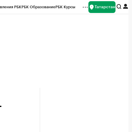
Татарстан
вления РБК
РБК Образование
РБК Курсы
рейтинги
Франшизы
Газета
ок наличной валюты
Т