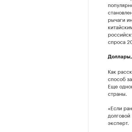
популярно
становлен
рычаги ин
китайским
российск
спроса 20
Доллары,
Как расск
способ за
Еще одно
страны.
«Если ран
долговой 
эксперт.