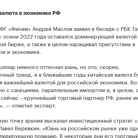
валюта в экономике РФ
ФГ «Финам» Андрей Маслов заявил в беседе с РБК Та
с осени 2022 года оставался доминирующей валютой
й бирже, а также в целом наращивал присутствие в
ре и экономике.
оллар немного оттеснил юань, но это, скорее,
чный тренд, и в ближайшие годы китайская валюта б
ся важнейшей валютой для российской экономики. Во
но с санкциями, параллельным импортом и, в целом, с
 сейчас – крупнейший торговый партнер РФ, ранее и
, — отметил эксперт.
ную точку зрения высказал инвестиционный стратег 
Павел Веревкин. «Юань на российском рынке уже од
 лидирующую позицию. В некоторые дни его торговы