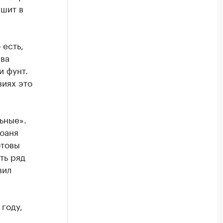
ышит в
 есть,
ива
и фунт.
виях это
ьные».
юаня
отовы
ть ряд
вил
 году,