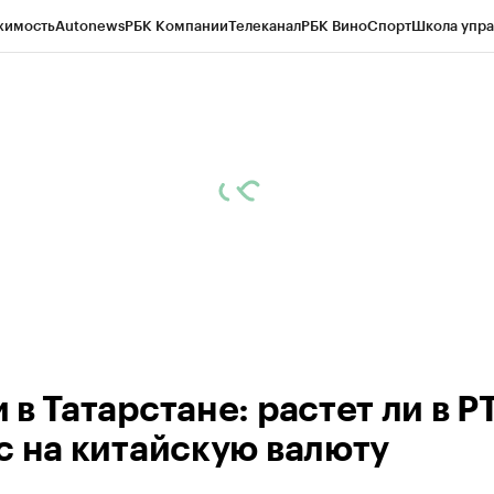
жимость
Autonews
РБК Компании
Телеканал
РБК Вино
Спорт
Школа упра
ипто
РБК Бизнес-среда
Дискуссионный клуб
Исследования
Кредитные 
рагентов
Политика
Экономика
Бизнес
Технологии и медиа
Финансы
Рын
в Татарстане: растет ли в Р
с на китайскую валюту