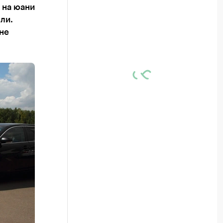
 на юани
ли.
не