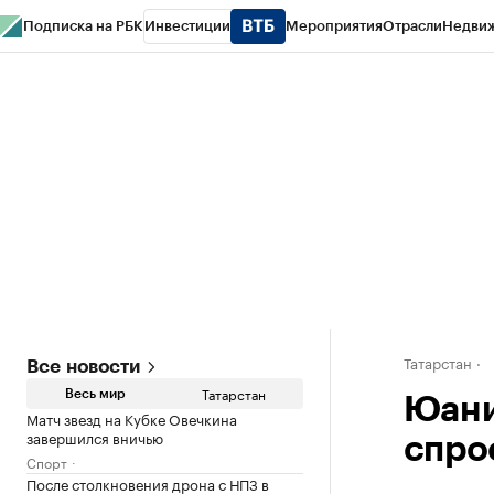
Подписка на РБК
Инвестиции
Мероприятия
Отрасли
Недви
РБК Life
Тренды
Визионеры
Национальные проекты
Город
Стиль
Кр
Спецпроекты СПб
Конференции СПб
Спецпроекты
Проверка конт
Татарстан
Все новости
Татарстан
Весь мир
Юани 
Матч звезд на Кубке Овечкина
завершился вничью
спро
Спорт
После столкновения дрона с НПЗ в