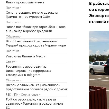
Ливии произошла утечка
В работаю
Политика
со сторо
Сенат утвердил личного адвоката
Трампа генпрокурором США
Эксперты 
Политика
ставшей 
Число погибших при стрельбе в школе
в Таиланде выросло до девяти
Общество
Bloomberg узнал об ограничении
Турцией прохода судов в Черном море
Политика
Умер отец Лионеля Месси
Спорт
Россиянина арестовали за
финансирование терроризма
«звездами» в Telegram
Общество
Школы с отличием: как изменилось
представление об учебе рядом с домом
РБК и ПИК Серия плюс
Politico рассказало, как «газовая
авантюра» Германии угрожает зиме в
ЕС