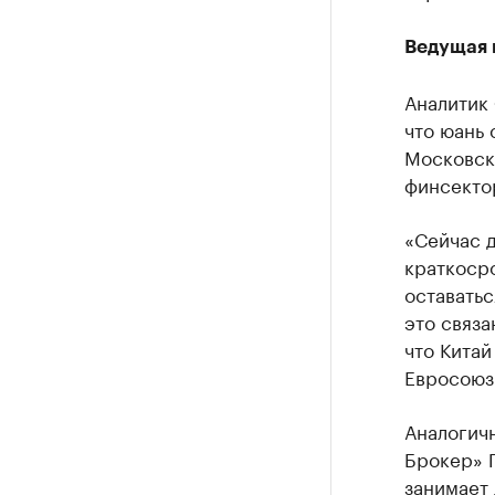
Ведущая 
Аналитик 
что юань 
Московско
финсекто
«Сейчас д
краткосро
оставать
это связа
что Китай
Евросоюз»
Аналогич
Брокер» 
занимает