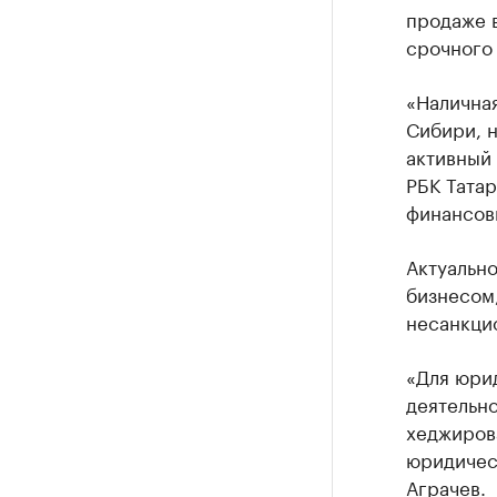
продаже в
срочного 
«Налична
Сибири, 
активный 
РБК Татар
финансов
Актуально
бизнесом
несанкци
«Для юри
деятельн
хеджиров
юридическ
Аграчев.