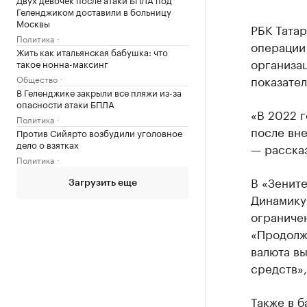
Геленджиком доставили в больницу
Москвы
РБК Тата
Политика
операции
Жить как итальянская бабушка: что
организа
такое нонна-максинг
показател
Общество
В Геленджике закрыли все пляжи из-за
опасности атаки БПЛА
«В 2022 г
Политика
после вн
Против Сийярто возбудили уголовное
дело о взятках
— рассказ
Политика
В «Зените
Загрузить еще
Динамику
ограничен
«Продолжа
валюта в
средств»,
Также в б