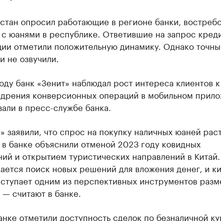
рстан опросил работающие в регионе банки, востреб
 с юанями в республике. Ответившие на запрос кред
ции отметили положительную динамику. Однако точны
и не озвучили.
оду банк «Зенит» наблюдал рост интереса клиентов 
едрения конверсионных операций в мобильном прило
али в пресс-службе банка.
» заявили, что спрос на покупку наличных юаней раст
 в банке объяснили отменой 2023 году ковидных
ий и открытием туристических направлений в Китай.
ется поиск новых решений для вложения денег, и к
ыступает одним из перспективных инструментов раз
 — считают в банке.
анке отметили доступность сделок по безналичной ку