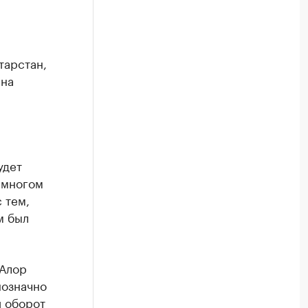
тарстан,
 на
удет
 многом
 тем,
м был
«Алор
нозначно
й оборот