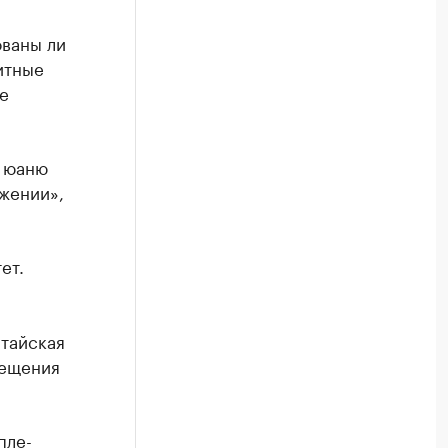
ованы ли
итные
е
к юаню
жении»,
ет.
итайская
мещения
пле-