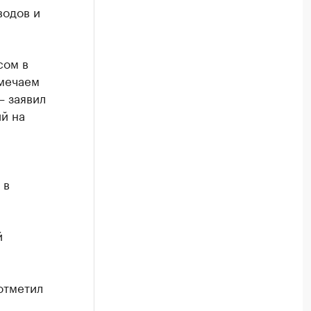
водов и
сом в
тмечаем
— заявил
й на
 в
й
отметил