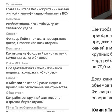
Экономика
Глава Генштаба Великобритании назвал
жуткой «геймификацию убийств» в ВСУ
Политика
Регбист японского клуба умер от
теплового удара
Центробан
Спорт
приобрели
Фон дер Ляйен призвала перекрывать
продажи с
доходы России «со всех сторон»
юаней в м
Политика
Как выход на фондовый рынок изменил
крупных б
компании малого бизнеса
млрд руб.
РБК и МСП Банк
на 79,9 м
Обладатель Кубка Стэнли Кузнецов
подписал контракт с «Сибирью»
Спорт
Доля юан
В Абхазии во второй раз за неделю
объемов т
произошло отключение электричества
Физлица 
Общество
совершал
Как работает крупнейшая товарно-
сырьевая биржа страны
РБК и Петербургская Биржа
Юани в Т
Двух девочек после атаки БПЛА под