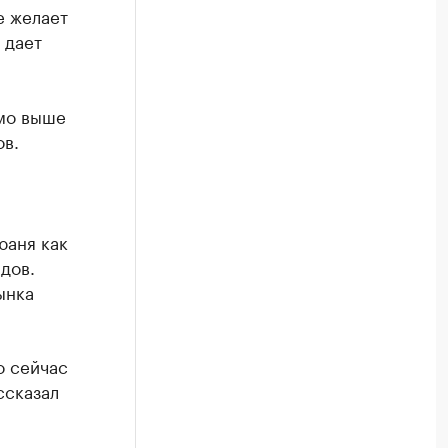
е желает
 дает
имо выше
ов.
юаня как
дов.
ынка
о сейчас
ссказал