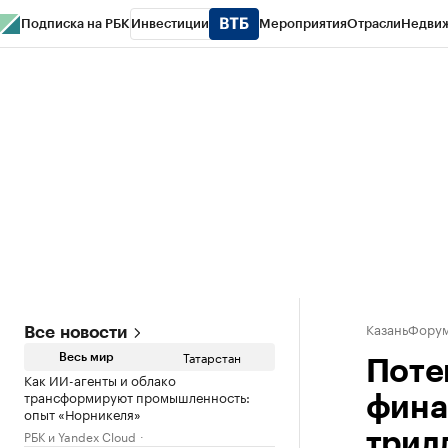
Подписка на РБК
Инвестиции
Мероприятия
Отрасли
Недви
РБК Life
Тренды
Визионеры
Национальные проекты
Город
Стиль
Кр
Спецпроекты СПб
Конференции СПб
Спецпроекты
Проверка конт
КазаньФору
Все новости
Татарстан
Весь мир
Поте
Как ИИ-агенты и облако
трансформируют промышленность:
фина
опыт «Норникеля»
РБК и Yandex Cloud
трил