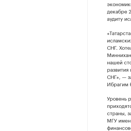
экономики
декабре 2
аудиту ис
«Татарст
исламски
СНГ. Хоте
Миннихано
нашей ст
развития
СНГ», — з
Ибрагим 
Уровень р
приходят
страны, з
МГУ имен
финансов