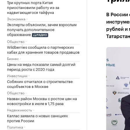
Три крупных порта Китая
приостановили работу из-за
надвигающегося тайфуна
В России 
Экономика
инструмен
Эксперты объяснили, зачем взрослым
получать дополнительное
рублей и 
образование
РАДИО
Татарста
Общество
Wildberries сообщила о партнерских
хабах для хранения товаров продавцов
Бизнес
Цены на медь показали самый долгий
период роста с 2020 года
Инвестиции
Собянин отчитался о строительстве
соцобъектов в Москве
Общество
Назван район Москвы с ростом цен на
новостройки в июле в 1,75 раза
Недвижимость
Каллас заявила о новых санкциях
против России
Политика