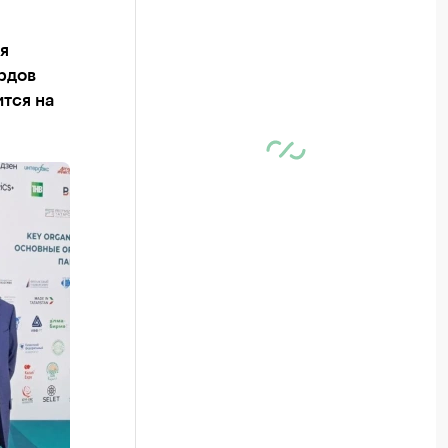
я
рдов
тся на