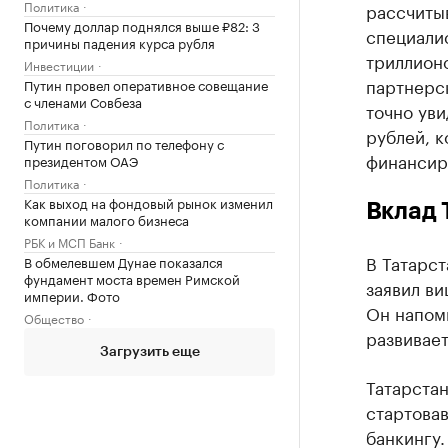
Политика
рассчитыв
Почему доллар поднялся выше ₽82: 3
специалис
причины падения курса рубля
триллион
Инвестиции
партнерс
Путин провел оперативное совещание
с членами Совбеза
точно уви
Политика
рублей, 
Путин поговорил по телефону с
финансир
президентом ОАЭ
Политика
Как выход на фондовый рынок изменил
Вклад 
компании малого бизнеса
РБК и МСП Банк
В Татарст
В обмелевшем Дунае показался
фундамент моста времен Римской
заявил в
империи. Фото
Он напом
Общество
развивает
Загрузить еще
Татарстан
стартова
банкингу