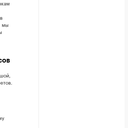
нкам
в
я мы
ы
нсов
шой,
етов.
му