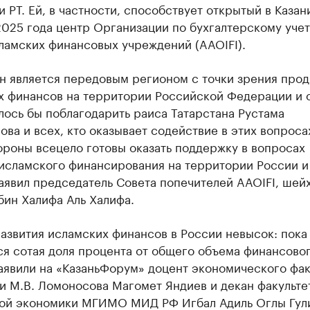
 РТ. Ей, в частности, способствует открытый в Казан
025 года центр Организации по бухгалтерскому учет
ламских финансовых учреждений (AAOIFI).
ан является передовым регионом с точки зрения про
х финансов на территории Российской Федерации и 
лось бы поблагодарить раиса Татарстана Рустама
ва и всех, кто оказывает содействие в этих вопроса
ороны всецело готовы оказать поддержку в вопросах
 исламского финансирования на территории России и
аявил председатель Совета попечителей AAOIFI, шей
бин Халифа Аль Халифа.
азвития исламских финансов в России невысок: пока 
ся сотая доля процента от общего объема финансово
аявили на «КазаньФорум» доцент экономического фак
и М.В. Ломоносова Магомет Яндиев и декан факульте
ой экономики МГИМО МИД РФ Игбал Адиль Оглы Гул