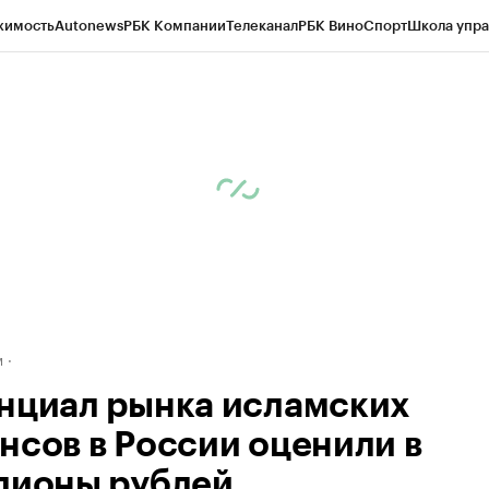
жимость
Autonews
РБК Компании
Телеканал
РБК Вино
Спорт
Школа упра
ипто
РБК Бизнес-среда
Дискуссионный клуб
Исследования
Кредитные 
рагентов
Политика
Экономика
Бизнес
Технологии и медиа
Финансы
Рын
м
нциал рынка исламских
нсов в России оценили в
лионы рублей