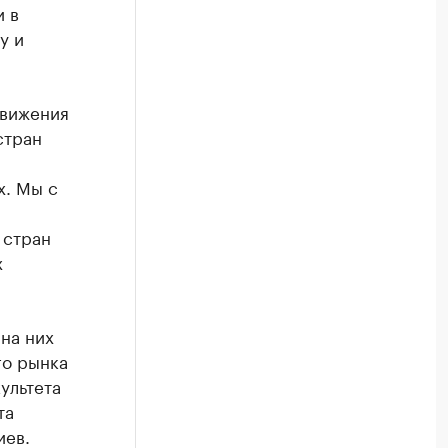
и в
у и
движения
стран
х. Мы с
 стран
х
на них
го рынка
ультета
та
иев.