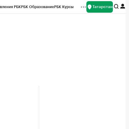
Татарстан
вления РБК
РБК Образование
РБК Курсы
рейтинги
Франшизы
Газета
ок наличной валюты