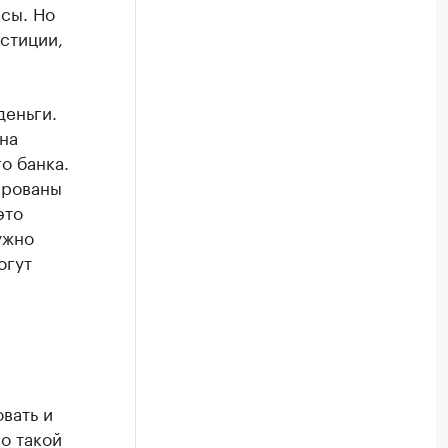
сы. Но
стиции,
деньги.
она
о банка.
ированы
это
ужно
огут
вать и
о такой