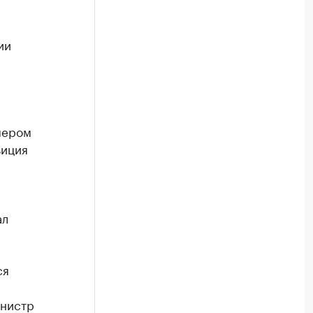
ии
мером
зиция
ал
ся
инистр