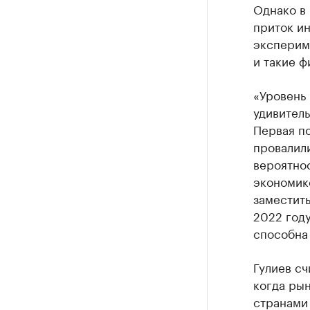
Однако в 
приток ин
эксперим
и такие ф
«Уровень 
удивитель
Первая по
провалили
вероятнос
экономике
заместить
2022 году
способна 
Гулиев сч
когда ры
странами 