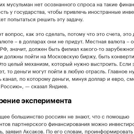
х мусульман нет осознанного спроса на такие финан
сть у государства, чтобы привлечь иностранные инве
ет попытаться решить эту задачу.
т вопрос, как это сделать, потому что это счета, это 
алюте – в долларах они не придут. Местная валюта – 
РФ, значит, должен быть филиал какого-то зарубежног
ги должны пойти на Московскую биржу, быть конверт
Это целый механизм, который нужно выстроить. Если 
т, то деньги могут пойти в любую отрасль. Главное н
 канал, по которому деньги, минуя доллар и евро, см
 Россию», — сказал Яндиев.
рение эксперимента
щее большинство россиян не знают, что с помощью
нтов партнерского финансирования можно инвестиро
ь, заявил Аксаков. По его словам, проинформировать 