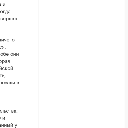
а и
когда
авершен
ничего
ся.
 обе они
орая
ийской
ть,
резали в
льства,
 и
анный у