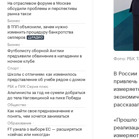
На отраслевом форуме в Москве
обсудили проблемы и перспективы
рынка такси
Бизнес
В ТПП объяснили, зачем нужно
изменить процедуру банкротства
селлеров
РАДИО
Бизнес
Футболисту сборной Англии
предъявили обвинение в нападении в
Фото: РБК 
ночном клубе
Спорт
В России
Школы с отличием: как изменилось
представление об учебе рядом с домом
привлечь
РБК и ПИК Серия плюс
измеряет
Альпинисты за год не сумели добраться
экономич
до тела Наговициной на пике Победы
рассказал
Общество
Как найти свое предназначение и
понять, чем хочется заниматься
«Прошло 
Образование
реализац
FT узнала о выборе ЕС — расширяться
измеряют
«сейчас или никогда»