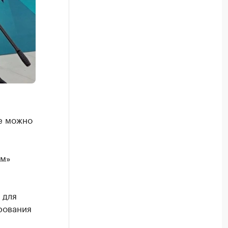
е можно
ум»
 для
рования