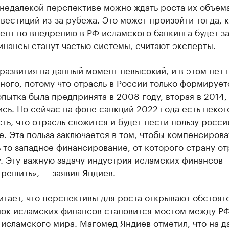
недалекой перспективе можно ждать роста их объем
вестиций из-за рубежа. Это может произойти тогда, 
ент по внедрению в РФ исламского банкинга будет з
инансы станут частью системы, считают эксперты.
развития на данный момент невысокий, и в этом нет 
ного, потому что отрасль в России только формирует
пытка была предпринята в 2008 году, вторая в 2014,
сь. Но сейчас на фоне санкций 2022 года есть некот
ть, что отрасль сложится и будет нести пользу росс
. Эта польза заключается в том, чтобы компенсирова
 то западное финансирование, от которого страну от
. Эту важную задачу индустрия исламских финансов
решить», — заявил Яндиев.
итает, что перспективы для роста открывают обстояте
нок исламских финансов становится мостом между РФ
исламского мира. Магомед Яндиев отметил, что на д