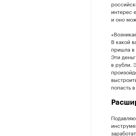
российски
интерес е
и оно мож
«Возникае
В какой в
пришла в 
Эти день
в рубли. 
произойде
выстроить
попасть в
Расши
Подавляю
инструме
заработат