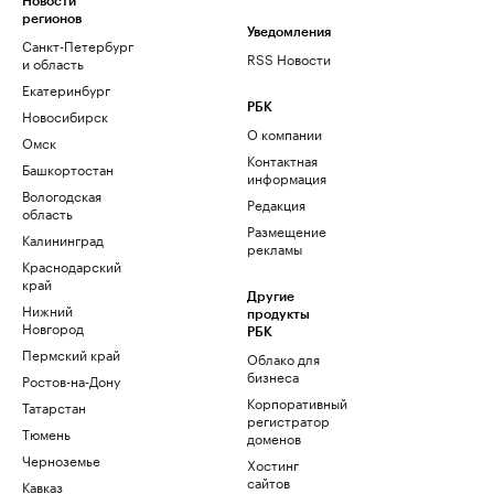
Новости
регионов
Уведомления
Санкт-Петербург
RSS Новости
и область
Екатеринбург
РБК
Новосибирск
О компании
Омск
Контактная
Башкортостан
информация
Вологодская
Редакция
область
Размещение
Калининград
рекламы
Краснодарский
край
Другие
Нижний
продукты
Новгород
РБК
Пермский край
Облако для
бизнеса
Ростов-на-Дону
Корпоративный
Татарстан
регистратор
Тюмень
доменов
Черноземье
Хостинг
сайтов
Кавказ