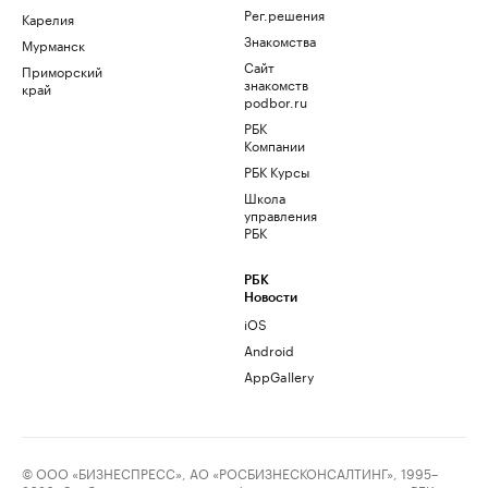
Рег.решения
Карелия
Знакомства
Мурманск
Сайт
Приморский
знакомств
край
podbor.ru
РБК
Компании
РБК Курсы
Школа
управления
РБК
РБК
Новости
iOS
Android
AppGallery
© ООО «БИЗНЕСПРЕСС», АО «РОСБИЗНЕСКОНСАЛТИНГ», 1995–