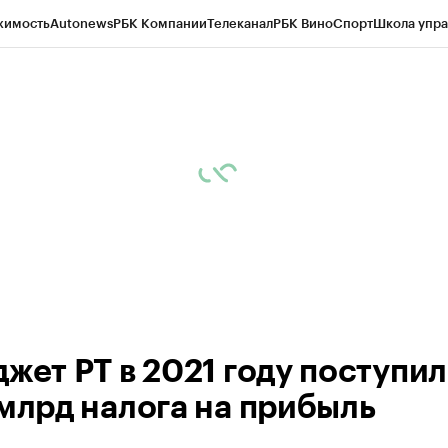
жимость
Autonews
РБК Компании
Телеканал
РБК Вино
Спорт
Школа упра
ипто
РБК Бизнес-среда
Дискуссионный клуб
Исследования
Кредитные 
рагентов
Политика
Экономика
Бизнес
Технологии и медиа
Финансы
Рын
джет РТ в 2021 году поступи
 млрд налога на прибыль