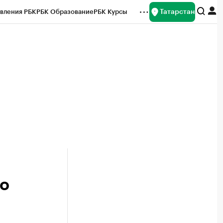
Татарстан
вления РБК
РБК Образование
РБК Курсы
рейтинги
Франшизы
Газета
ок наличной валюты
ло