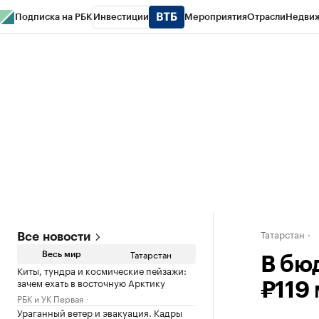
Подписка на РБК
Инвестиции
Мероприятия
Отрасли
Недви
РБК Life
Тренды
Визионеры
Национальные проекты
Город
Стиль
Кр
Спецпроекты СПб
Конференции СПб
Спецпроекты
Проверка конт
Татарстан
Все новости
Татарстан
Весь мир
В бю
Киты, тундра и космические пейзажи:
зачем ехать в восточную Арктику
₽119
РБК и УК Первая
Ураганный ветер и эвакуация. Кадры