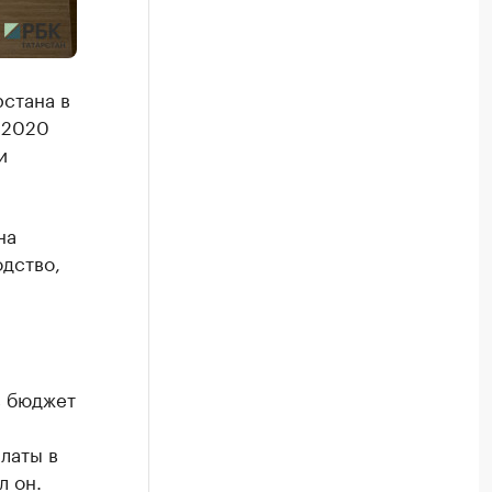
рстана в
в 2020
и
на
дство,
в бюджет
латы в
л он.