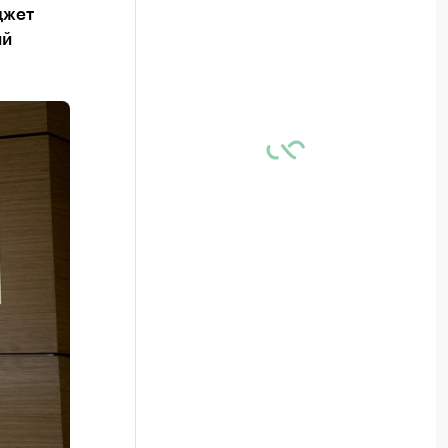
джет
ий