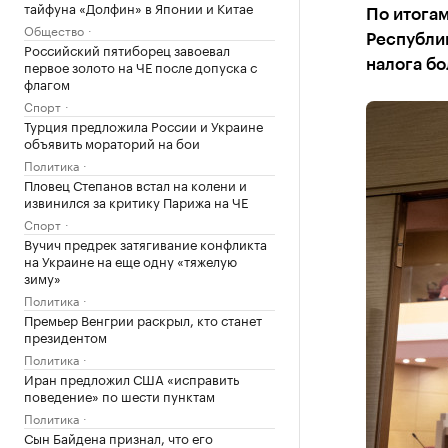
тайфуна «Долфин» в Японии и Китае
По итогам
Общество
Республик
Российский пятиборец завоевал
первое золото на ЧЕ после допуска с
налога б
флагом
Спорт
Турция предложила России и Украине
объявить мораторий на бои
Политика
Пловец Степанов встал на колени и
извинился за критику Парижа на ЧЕ
Спорт
Вучич предрек затягивание конфликта
на Украине на еще одну «тяжелую
зиму»
Политика
Премьер Венгрии раскрыл, кто станет
президентом
Политика
Иран предложил США «исправить
поведение» по шести пунктам
Политика
Сын Байдена признал, что его