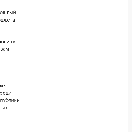
рошлый
юджета –
сли на
овам
вых
среди
спублики
вых