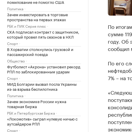
помилование не помогло США
Политика
Зачем инвестировать в торговые
пространства на первых этажах
По итогам
РБК и ПИК Серия плюс
СКА подписал контракт с защитником,
сумме 119
который провел пять сезонов в НХЛ
году. Об 
Спорт
сообщил м
В Хорватии столкнулись грузовой и
пассажирский поезда
Общество
По его сл
Футболист «Акрона» установил рекорд
нефтедобы
РПЛ по заблокированным ударам
7% – на т
Спорт
МИД Болгарии вызвал посла Украины
из-за взрыва беспилотника
«Следующи
Политика
поступаю
Зачем экономике России нужна
консолид
товарная биржа
РБК и Петербургская Биржа
республи
«Локомотив» сыграл нулевую ничью с
поступлен
аутсайдером РПЛ
экономике
Спорт