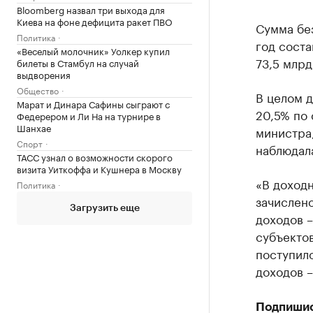
Bloomberg назвал три выхода для
Киева на фоне дефицита ракет ПВО
Сумма бе
Политика
год соста
«Веселый молочник» Уолкер купил
73,5 млрд
билеты в Стамбул на случай
выдворения
Общество
В целом 
Марат и Динара Сафины сыграют с
20,5% по 
Федерером и Ли На на турнире в
Шанхае
министра
Спорт
наблюдала
ТАСС узнал о возможности скорого
визита Уиткоффа и Кушнера в Москву
«В доходн
Политика
зачислено
Загрузить еще
доходов 
субъекто
поступило
доходов –
Подпиши