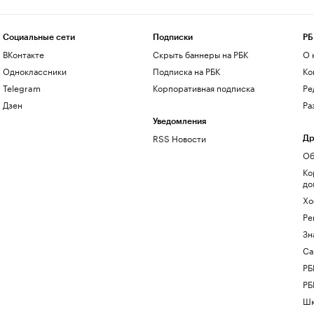
Социальные сети
Подписки
РБ
ВКонтакте
Скрыть баннеры на РБК
О 
Одноклассники
Подписка на РБК
Ко
Telegram
Корпоративная подписка
Ре
Дзен
Ра
Уведомления
RSS Новости
Др
Об
Ко
до
Хо
Ре
Зн
Са
РБ
РБ
Шк