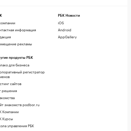
К
РБК Новости
компании
iOS
нтактная информация
Android
дакция
AppGallery
змещение рекламы
угие продукты РБК
лако для бизнеса
рпоративный регистратор
менов
стинг сайтов
г.решения
акомства
йт знакомств podbor.ru
К Компании
К Курсы
ола управления РБК