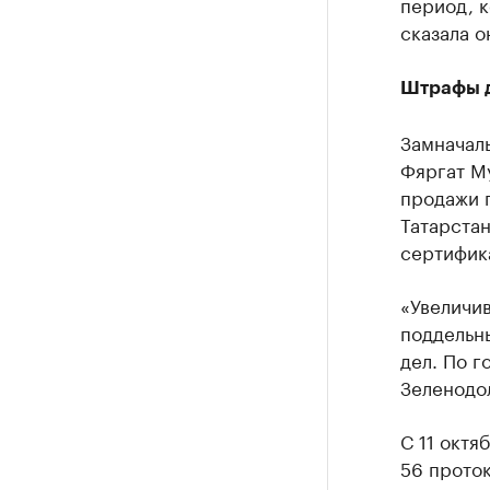
период, 
сказала о
Штрафы д
Замначал
Фяргат Му
продажи 
Татарстан
сертифика
«Увеличи
поддельн
дел. По г
Зеленодол
С 11 октя
56 прото