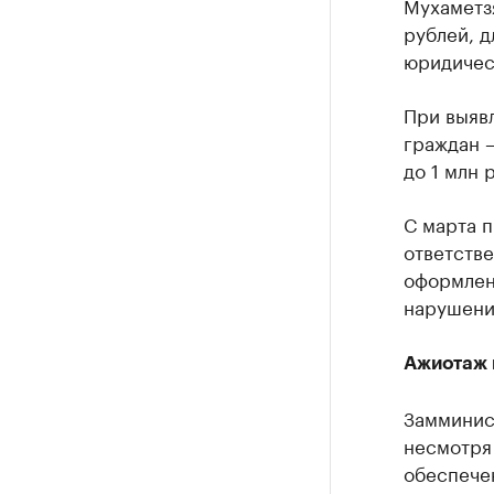
Мухаметз
рублей, д
юридическ
При выяв
граждан —
до 1 млн 
С марта п
ответств
оформлен
нарушени
Ажиотаж 
Замминист
несмотря
обеспечен