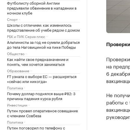
Футболисту сборной Англии
предъявили обвинение в нападении в
ночном клубе
Спорт
Школы с отличием: как изменилось
представление об учебе рядом с домом
РБК и ПИК Серия плюс
Альпинисты за год не сумели добраться
Проверки
до тела Наговициной на пике Победы
Общество
Проверки
Как найти свое предназначение и
понять, чем хочется заниматься
на предпр
Образование
6 декабря
FT узнала о выборе ЕС — расширяться
вакцинац
«сейчас или никогда»
Политика
Почему доллар поднялся выше ₽82: 3
Не получ
причины падения курса рубля
работы с 
Инвестиции
вакцинаци
Путин провел оперативное совещание
с членами Совбеза
руководи
Политика
Путин поговорил по телефону с