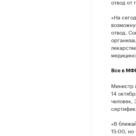
отвод от 
«На сего
возможную
отвод. С
организац
лекарств
медицинск
Все в МФ
Министр ц
14 октяб
человек, 
сертифика
«В ближа
15:00, но