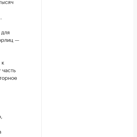
тысяч
.
 для
юрлиц —
 к
 часть
торное
,
з