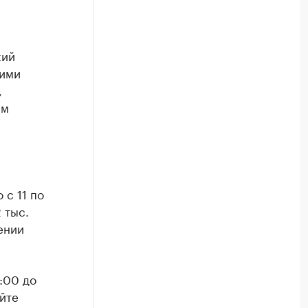
кий
кими
,
им
 с 11 по
 тыс.
ении
:00 до
йте