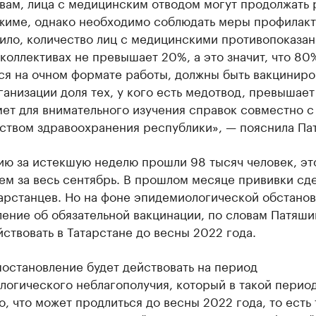
вам, лица с медицинским отводом могут продолжать 
жиме, однако необходимо соблюдать меры профилакт
ило, количество лиц с медицинскими противопоказан
коллективах не превышает 20%, а это значит, что 80
ся на очном формате работы, должны быть вакциниро
ганизации доля тех, у кого есть медотвод, превышает
ет для внимательного изучения справок совместно с
ством здравоохранения республики», — пояснила Па
ию за истекшую неделю прошли 98 тысяч человек, эт
ем за весь сентябрь. В прошлом месяце прививки сд
арстанцев. Но на фоне эпидемиологической обстано
ение об обязательной вакцинации, по словам Патяши
ствовать в Татарстане до весны 2022 года.
остановление будет действовать на период
огического неблагополучия, который в такой перио
, что может продлиться до весны 2022 года, то есть 