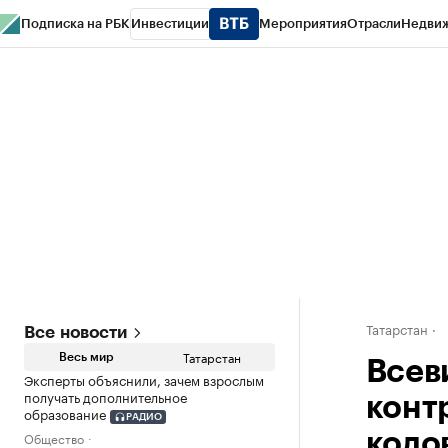
Подписка на РБК
Инвестиции
Мероприятия
Отрасли
Недви
РБК Life
Тренды
Визионеры
Национальные проекты
Город
Стиль
Кр
Спецпроекты СПб
Конференции СПб
Спецпроекты
Проверка конт
Татарстан
Все новости
Татарстан
Весь мир
Всеви
Эксперты объяснили, зачем взрослым
получать дополнительное
конт
образование
РАДИО
Общество
кодо