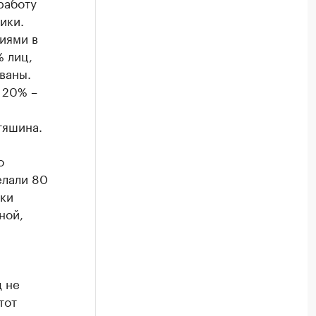
работу
ики.
иями в
% лиц,
ваны.
 20% –
тяшина.
о
елали 80
вки
ной,
д не
тот