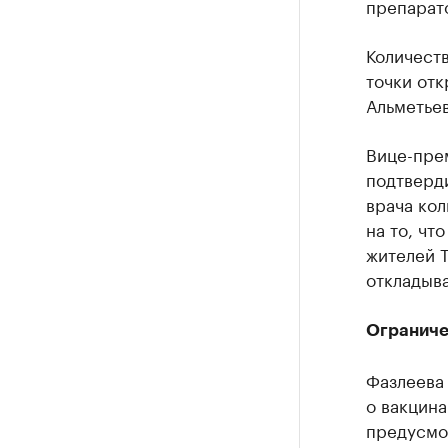
препарато
Количеств
точки отк
Альметьев
Вице-прем
подтверди
врача ко
на то, чт
жителей Т
откладыва
Ограниче
Фазлеева 
о вакцина
предусмот