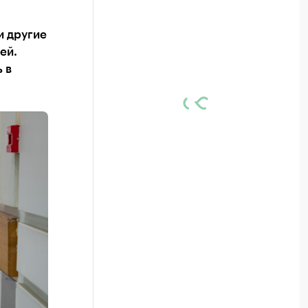
и другие
ей.
 в