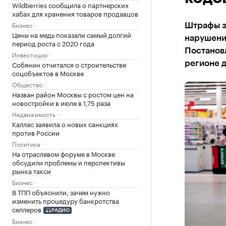
Wildberries сообщила о партнерских
хабах для хранения товаров продавцов
Бизнес
Штрафы з
Цены на медь показали самый долгий
нарушения
период роста с 2020 года
Постановл
Инвестиции
Собянин отчитался о строительстве
регионе д
соцобъектов в Москве
Общество
Назван район Москвы с ростом цен на
новостройки в июле в 1,75 раза
Недвижимость
Каллас заявила о новых санкциях
против России
Политика
На отраслевом форуме в Москве
обсудили проблемы и перспективы
рынка такси
Бизнес
В ТПП объяснили, зачем нужно
изменить процедуру банкротства
селлеров
РАДИО
Бизнес