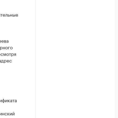
ительные
еева
арного
есмотря
 адрес
тификата
цинский