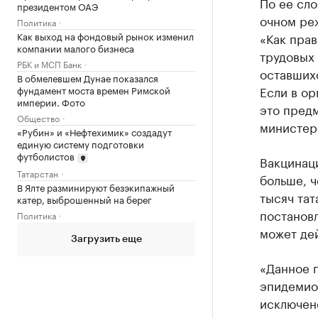
По ее сло
президентом ОАЭ
очном ре
Политика
«Как прав
Как выход на фондовый рынок изменил
компании малого бизнеса
трудовых 
РБК и МСП Банк
оставших
В обмелевшем Дунае показался
Если в ор
фундамент моста времен Римской
империи. Фото
это предм
Общество
министер
«Рубин» и «Нефтехимик» создадут
единую систему подготовки
футболистов
Вакцинац
Татарстан
больше, ч
В Ялте разминируют безэкипажный
тысяч тат
катер, выброшенный на берег
постановл
Политика
может дей
Загрузить еще
«Данное п
эпидемиол
исключено