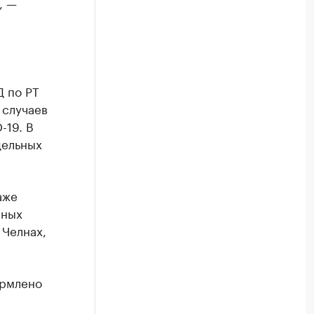
, —
 по РТ
 случаев
-19. В
дельных
аже
вных
 Челнах,
ормлено