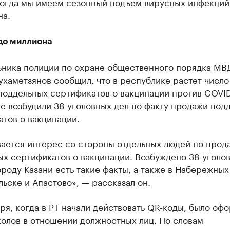
когда мы имеем сезонный подъем вирусных инфекций
на.
о миллиона
ьника полиции по охране общественного порядка МВД
хаметзянов сообщил, что в республике растет число
поддельных сертификатов о вакцинации против COVID
е возбудили 38 уголовных дел по факту продажи под
тов о вакцинации.
вается интерес со стороны отдельных людей по прод
ых сертификатов о вакцинации. Возбуждено 38 уголо
ороду Казани есть такие факты, а также в Набережных
ьске и Апастово», — рассказал он.
бря, когда в РТ начали действовать QR-коды, было оф
колов в отношении должностных лиц. По словам