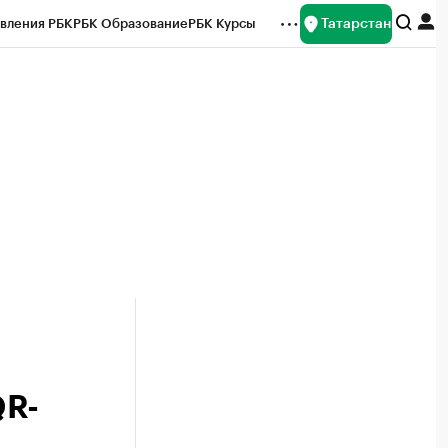
Татарстан
вления РБК
РБК Образование
РБК Курсы
рейтинги
Франшизы
Газета
ок наличной валюты
QR-