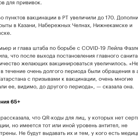
в для прививок.
о пунктов вакцинации в РТ увеличили до 170. Дополн
рыты в Казани, Набережных Челнах, Нижнекамске и
ске.
ьер и глава штаба по борьбе с COVID-19 Лейла Фазл
ла, что после выхода постановления главного санит
личество желающих вакцинироваться увеличилось. «Н
о в течение очень долгого периода были обращения в
атарстана с призывами к вакцинации, очень многие
ли ее, видимо, до другого периода», — сказала она.
ния 65+
рассказала, что QR-коды для лиц, у которых нет сер
ции, но имеется тот или иной уровень антител, не
рены. Не будут выдавать их и тем, у кого есть меди