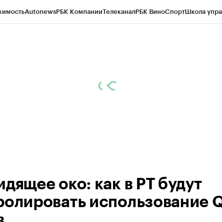
жимость
Autonews
РБК Компании
Телеканал
РБК Вино
Спорт
Школа упра
ипто
РБК Бизнес-среда
Дискуссионный клуб
Исследования
Кредитные 
рагентов
Политика
Экономика
Бизнес
Технологии и медиа
Финансы
Рын
дящее око: как в РТ будут
ролировать использование 
в