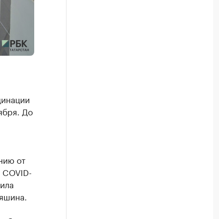
цинации
ября. До
нию от
с COVID-
щила
яшина.