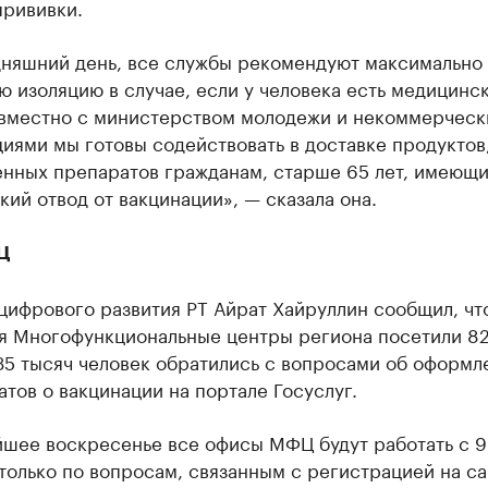
прививки.
дняшний день, все службы рекомендуют максимально
 изоляцию в случае, если у человека есть медицинс
овместно с министерством молодежи и некоммерчес
иями мы готовы содействовать в доставке продуктов
енных препаратов гражданам, старше 65 лет, имеющ
ий отвод от вакцинации», — сказала она.
Ц
ифрового развития РТ Айрат Хайруллин сообщил, что
ря Многофункциональные центры региона посетили 82
35 тысяч человек обратились с вопросами об оформл
тов о вакцинации на портале Госуслуг.
йшее воскресенье все офисы МФЦ будут работать с 9
 только по вопросам, связанным с регистрацией на са