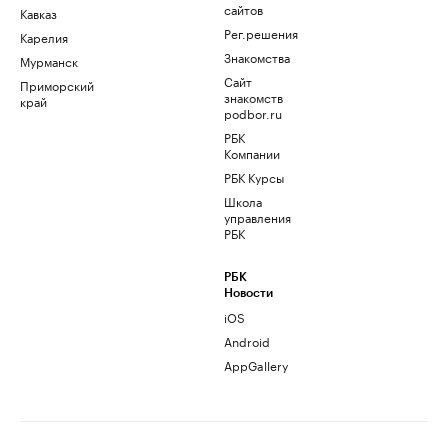
сайтов
Кавказ
Рег.решения
Карелия
Знакомства
Мурманск
Сайт
Приморский
знакомств
край
podbor.ru
РБК
Компании
РБК Курсы
Школа
управления
РБК
РБК
Новости
iOS
Android
AppGallery