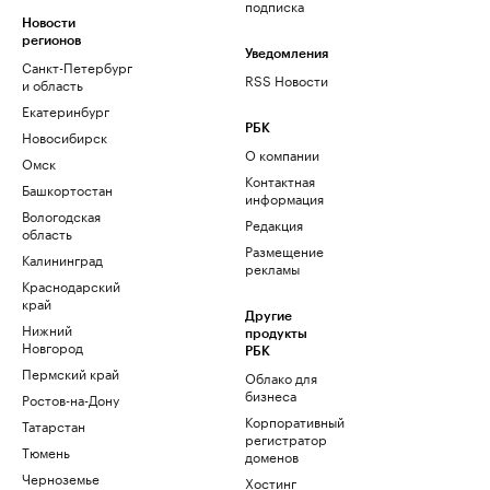
подписка
Новости
регионов
Уведомления
Санкт-Петербург
RSS Новости
и область
Екатеринбург
РБК
Новосибирск
О компании
Омск
Контактная
Башкортостан
информация
Вологодская
Редакция
область
Размещение
Калининград
рекламы
Краснодарский
край
Другие
Нижний
продукты
Новгород
РБК
Пермский край
Облако для
бизнеса
Ростов-на-Дону
Корпоративный
Татарстан
регистратор
Тюмень
доменов
Черноземье
Хостинг