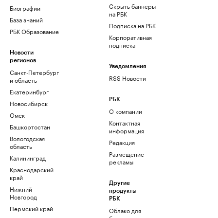
Скрыть баннеры
Биографии
на РБК
База знаний
Подписка на РБК
РБК Образование
Корпоративная
подписка
Новости
регионов
Уведомления
Санкт-Петербург
RSS Новости
и область
Екатеринбург
РБК
Новосибирск
О компании
Омск
Контактная
Башкортостан
информация
Вологодская
Редакция
область
Размещение
Калининград
рекламы
Краснодарский
край
Другие
Нижний
продукты
Новгород
РБК
Пермский край
Облако для
бизнеса