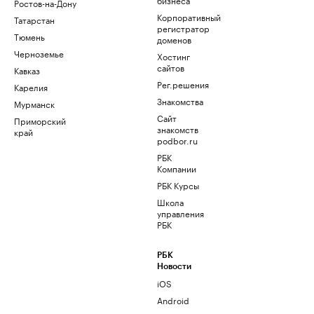
Ростов-на-Дону
Корпоративный
Татарстан
регистратор
Тюмень
доменов
Черноземье
Хостинг
сайтов
Кавказ
Рег.решения
Карелия
Знакомства
Мурманск
Сайт
Приморский
знакомств
край
podbor.ru
РБК
Компании
РБК Курсы
Школа
управления
РБК
РБК
Новости
iOS
Android