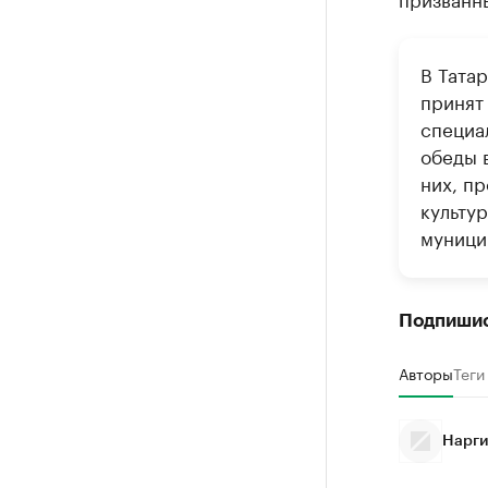
В Тата
принят 
специа
обеды в
них, п
культур
муници
Подпиши
Авторы
Теги
Нарги