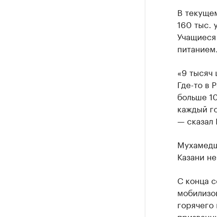
В текуще
160 тыс. 
Учащиеся
питанием
«9 тысяч 
Где-то в 
больше 10
каждый го
— сказал
Мухамедш
Казани не
С конца 
мобилизов
горячего 
призванн