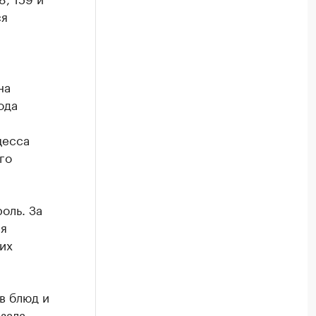
ся
на
ода
цесса
го
оль. За
ия
их
в блюд и
азала