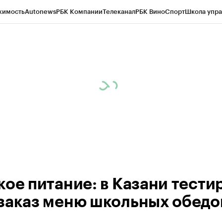
жимость
Autonews
РБК Компании
Телеканал
РБК Вино
Спорт
Школа упра
ипто
РБК Бизнес-среда
Дискуссионный клуб
Исследования
Кредитные 
рагентов
Политика
Экономика
Бизнес
Технологии и медиа
Финансы
Рын
кое питание: в Казани тести
заказ меню школьных обедо