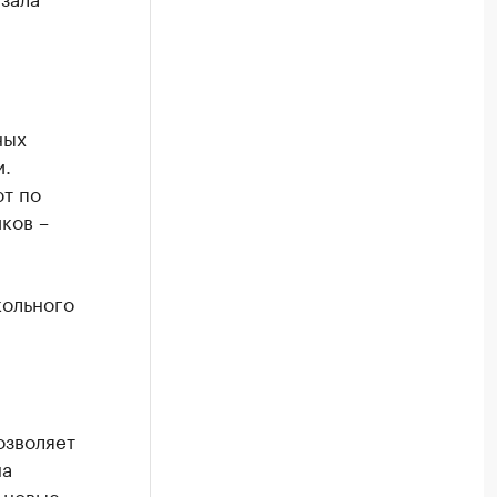
ных
и.
т по
ков –
кольного
озволяет
на
а новые