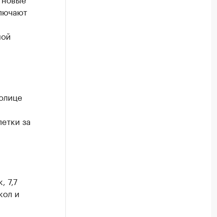
лючают
ной
олице
летки за
, 7,7
кол и