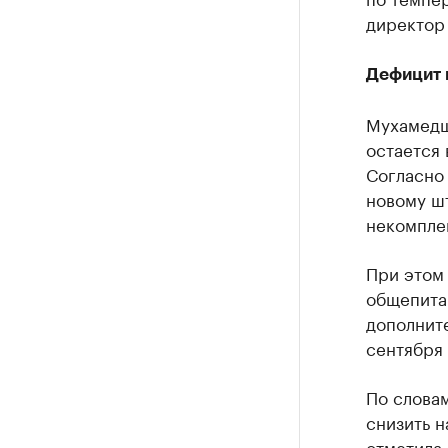
директор
Дефицит 
Мухамедш
остается
Согласно 
новому шт
некомпле
При этом
общепита.
дополните
сентября 
По слова
снизить н
отметила,