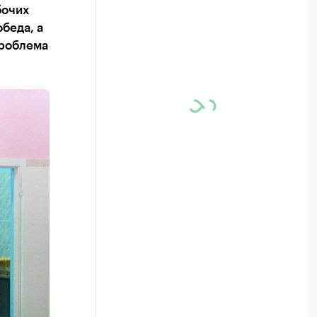
бочих
беда, а
проблема