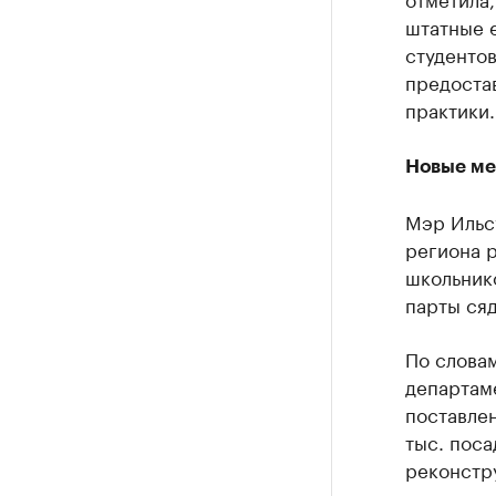
штатные 
студентов
предоста
практики.
Новые ме
Мэр Ильс
региона р
школьнико
парты сяд
По словам
департам
поставлен
тыс. поса
реконстр