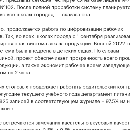
 №102. После полной проработки систему планирует
во все школы города», — сказала она.
го, продолжается работа по цифровизации рабочих
. Так, во всех школах города с 1 сентября реализова
ированная система заказа продукции. Весной 2022 г
стема была внедрена в детских садах. По словам
иной, проект обеспечивает прозрачность всего про
одукции, а также экономит рабочее время заведующе
м на 2 часа.
х столовых продолжает работать родительский контр
лугодие текущего учебного года департамент питан
825 записей в соответствующем журнале – 97,5% из н
льные.
 встречаются замечания касательно вкусовых качест
атуре их подачи: 2,5% и 0,5% соответственно», — ск