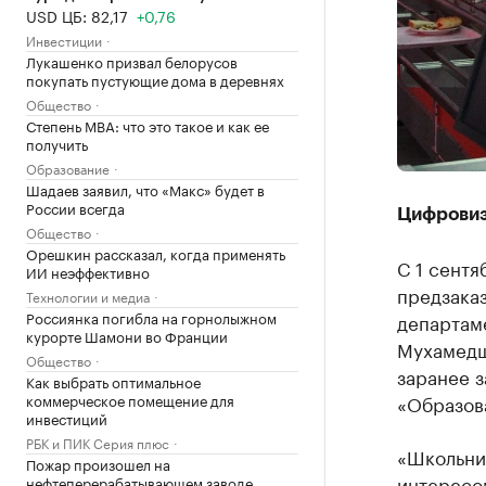
USD ЦБ: 82,17
+0,76
Инвестиции
Лукашенко призвал белорусов
покупать пустующие дома в деревнях
Общество
Степень MBA: что это такое и как ее
получить
Образование
Шадаев заявил, что «Макс» будет в
России всегда
Цифровиз
Общество
Орешкин рассказал, когда применять
С 1 сентя
ИИ неэффективно
предзака
Технологии и медиа
Россиянка погибла на горнолыжном
департаме
курорте Шамони во Франции
Мухамедш
Общество
заранее 
Как выбрать оптимальное
коммерческое помещение для
«Образова
инвестиций
РБК и ПИК Серия плюс
«Школьни
Пожар произошел на
интересом
нефтеперерабатывающем заводе