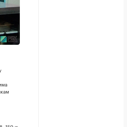
у
има
икам
, 159 и