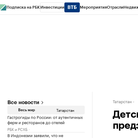
Подписка на РБК
Инвестиции
Мероприятия
Отрасли
Недви
РБК Life
Тренды
Визионеры
Национальные проекты
Город
Стиль
Кр
Спецпроекты СПб
Конференции СПб
Спецпроекты
Проверка конт
Татарстан
Все новости
Татарстан
Весь мир
Детс
Гастрогиды по России: от аутентичных
ферм и ресторанов до отелей
пред
РБК и РСХБ
В Индонезии заявили, что не