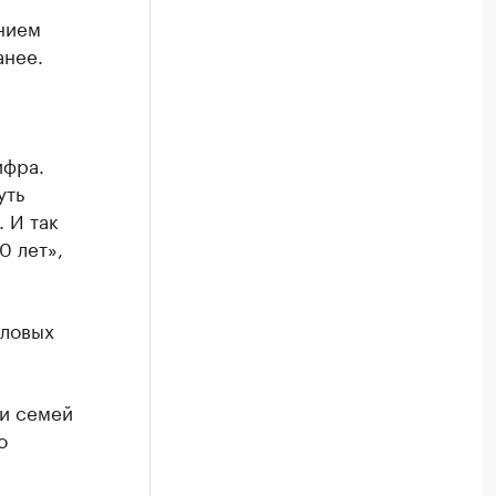
нием
анее.
ифра.
уть
. И так
0 лет»,
оловых
и семей
о