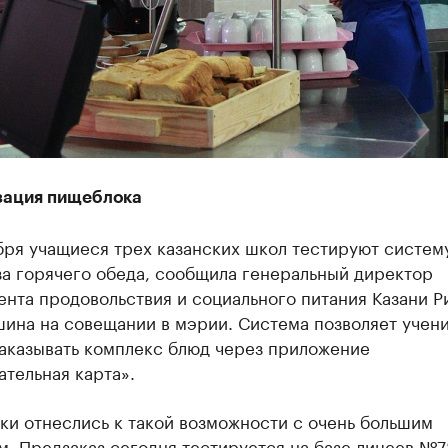
ация пищеблока
бря учащиеся трех казанских школ тестируют систем
за горячего обеда, сообщила генеральный директор
нта продовольствия и социального питания Казани Р
ина на совещании в мэрии. Система позволяет учен
заказывать комплекс блюд через приложение
тельная карта».
ки отнеслись к такой возможности с очень большим
. Предзаказ сегодня тестируется на базе лицеев №78