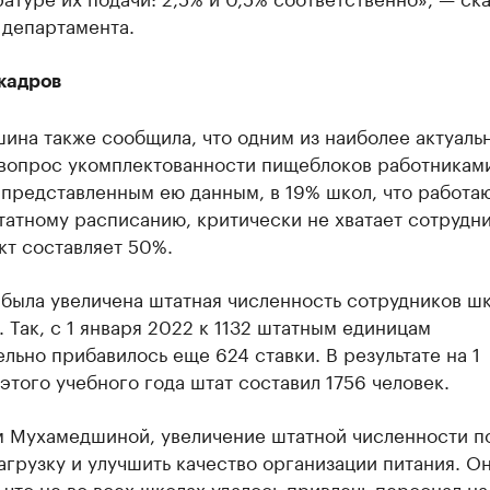
 департамента.
кадров
ина также сообщила, что одним из наиболее актуаль
 вопрос укомплектованности пищеблоков работникам
представленным ею данным, в 19% школ, что работаю
атному расписанию, критически не хватает сотрудни
кт составляет 50%.
 была увеличена штатная численность сотрудников ш
 Так, с 1 января 2022 к 1132 штатным единицам
льно прибавилось еще 624 ставки. В результате на 1
этого учебного года штат составил 1756 человек.
м Мухамедшиной, увеличение штатной численности п
агрузку и улучшить качество организации питания. О
 что не во всех школах удалось привлечь персонал н