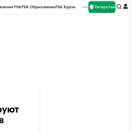
Татарстан
вления РБК
РБК Образование
РБК Курсы
рейтинги
Франшизы
Газета
ок наличной валюты
руют
в