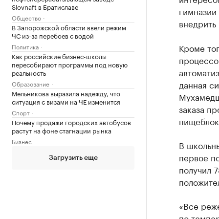
Slovnaft в Братиславе
гимназии
Общество
внедрить 
В Запорожской области ввели режим
ЧС из-за перебоев с водой
Кроме то
Политика
Как российские бизнес-школы
процессов
пересобирают программы под новую
автоматиз
реальность
данная си
Образование
Мельникова выразила надежду, что
Мухамедш
ситуация с визами на ЧЕ изменится
заказа пр
Спорт
пищеблоко
Почему продажи городских автобусов
растут на фоне стагнации рынка
Бизнес
В школьны
первое по
Загрузить еще
получил 7
положите
«Все реже
по темпер