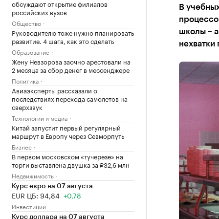
обсуждают открытие филиалов
В учебных
российских вузов
процессов
Общество
Руководителю тоже нужно планировать
школы – а
развитие. 4 шага, как это сделать
нехватки 
Образование
Жену Невзорова заочно арестовали на
2 месяца за сбор денег в мессенджере
Политика
Авиаэксперты рассказали о
последствиях перехода самолетов на
сверхзвук
Технологии и медиа
Китай запустит первый регулярный
маршрут в Европу через Севморпуть
Бизнес
В первом московском «тучерезе» на
торги выставлена двушка за ₽32,6 млн
Недвижимость
Курс евро на 07 августа
EUR ЦБ: 94,84
+0,78
Инвестиции
Курс доллара на 07 августа