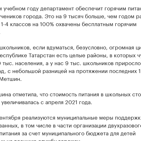
м учебном году департамент обеспечит горячим пита
учеников города. Это на 9 тысяч больше, чем годом р
 1-4 классов на 100% охвачены бесплатным горячим
.
школьников, если вдуматься, безусловно, огромная ц
Республике Татарстан есть целые районы, в которых ч
 тыс. населения, а у нас 9 тыс. школьников приросло
д, с небольшой разницей на протяжении последних 1
 Метшин.
ина отметила, что стоимость питания в школьных ст
 увеличивалась с апреля 2021 года.
сентября реализуются муниципальные меры поддержк
анных, в том числе в части организации двухразовог
питания за счет муниципального бюджета для детей
ых на военную службу горожан.