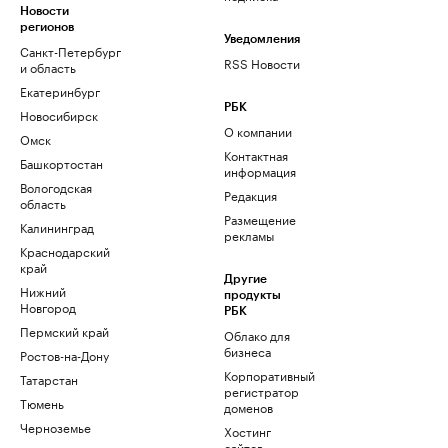
Новости
регионов
Уведомления
Санкт-Петербург
RSS Новости
и область
Екатеринбург
РБК
Новосибирск
О компании
Омск
Контактная
Башкортостан
информация
Вологодская
Редакция
область
Размещение
Калининград
рекламы
Краснодарский
край
Другие
Нижний
продукты
Новгород
РБК
Пермский край
Облако для
бизнеса
Ростов-на-Дону
Корпоративный
Татарстан
регистратор
Тюмень
доменов
Черноземье
Хостинг
сайтов