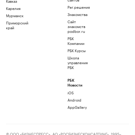
Кавказ
Рег.решения
Карелия
Знакомства
Мурманск
Сайт
Приморский
знакомств
край
podbor.ru
РБК
Компании
РБК Курсы
Школа
управления
РБК
РБК
Новости
iOS
Android
AppGallery
© ООО «БИЗНЕСПРЕСС», АО «РОСБИЗНЕСКОНСАЛТИНГ», 1995–