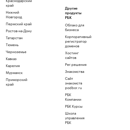
Краснодарский
край
Другие
Нижний
продукты
Новгород
РБК
Пермский край
Облако для
бизнеса
Ростов-на-Дону
Корпоративный
Татарстан
регистратор
Тюмень
доменов
Черноземье
Хостинг
сайтов
Кавказ
Рег.решения
Карелия
Знакомства
Мурманск
Сайт
Приморский
знакомств
край
podbor.ru
РБК
Компании
РБК Курсы
Школа
управления
РБК