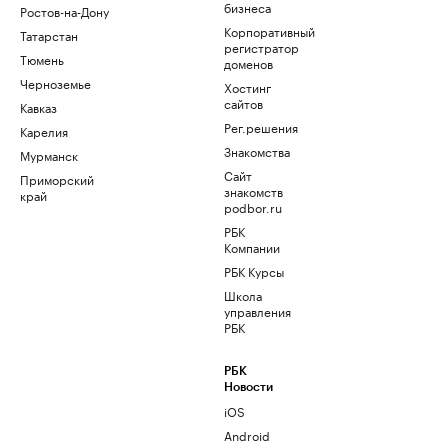
бизнеса
Ростов-на-Дону
Корпоративный
Татарстан
регистратор
Тюмень
доменов
Черноземье
Хостинг
сайтов
Кавказ
Рег.решения
Карелия
Знакомства
Мурманск
Сайт
Приморский
знакомств
край
podbor.ru
РБК
Компании
РБК Курсы
Школа
управления
РБК
РБК
Новости
iOS
Android