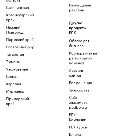
Размещение
Калининград
рекламы
Краснодарский
край
Другие
Нижний
продукты
Новгород
РБК
Пермский край
Облако для
бизнеса
Ростов-на-Дону
Корпоративный
Татарстан
регистратор
Тюмень
доменов
Черноземье
Хостинг
сайтов
Кавказ
Рег.решения
Карелия
Знакомства
Мурманск
Сайт
Приморский
знакомств
край
podbor.ru
РБК
Компании
РБК Курсы
Школа