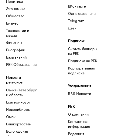
Политика
ВКонтакте
Экономика
Одноклассники
Общество
Telegram
Бизнес
Дзен
Технологии и
медиа
Финансы
Подписки
Скрыть баннеры
Биографии
на РБК
База знаний
Подписка на РБК
РБК Образование
Корпоративная
подписка
Новости
регионов
Уведомления
Санкт-Петербург
RSS Новости
и область
Екатеринбург
РБК
Новосибирск
О компании
Омск
Контактная
Башкортостан
информация
Вологодская
Редакция
область