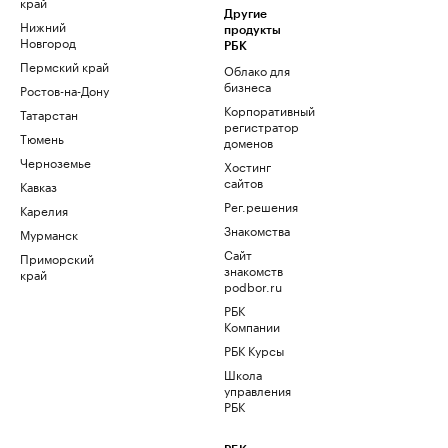
край
Другие
Нижний
продукты
Новгород
РБК
Пермский край
Облако для
бизнеса
Ростов-на-Дону
Корпоративный
Татарстан
регистратор
Тюмень
доменов
Черноземье
Хостинг
сайтов
Кавказ
Рег.решения
Карелия
Знакомства
Мурманск
Сайт
Приморский
знакомств
край
podbor.ru
РБК
Компании
РБК Курсы
Школа
управления
РБК