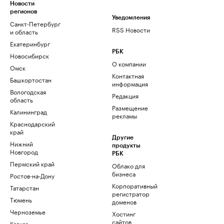
Новости
регионов
Уведомления
Санкт-Петербург
RSS Новости
и область
Екатеринбург
РБК
Новосибирск
О компании
Омск
Контактная
Башкортостан
информация
Вологодская
Редакция
область
Размещение
Калининград
рекламы
Краснодарский
край
Другие
Нижний
продукты
Новгород
РБК
Пермский край
Облако для
бизнеса
Ростов-на-Дону
Корпоративный
Татарстан
регистратор
Тюмень
доменов
Черноземье
Хостинг
сайтов
Кавказ