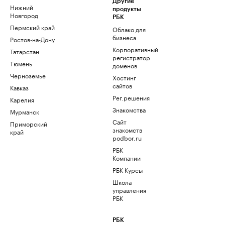
Другие
Нижний
продукты
Новгород
РБК
Пермский край
Облако для
бизнеса
Ростов-на-Дону
Корпоративный
Татарстан
регистратор
Тюмень
доменов
Черноземье
Хостинг
сайтов
Кавказ
Рег.решения
Карелия
Знакомства
Мурманск
Сайт
Приморский
знакомств
край
podbor.ru
РБК
Компании
РБК Курсы
Школа
управления
РБК
РБК