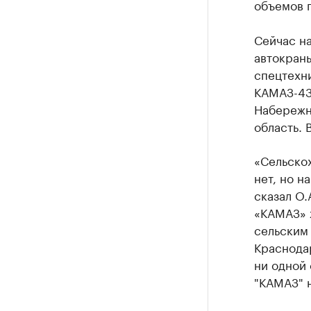
объемов п
Сейчас на
автокраны
спецтехни
КАМАЗ-43
Набережн
область. 
«Сельско
нет, но н
сказал О.
«КАМАЗ» ж
сельским 
Краснодар
ни одной 
"КАМАЗ" н