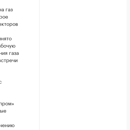
а газ
орое
екторов
инято
абочую
ния газа
встречи
с
зпром»
ные
ичению