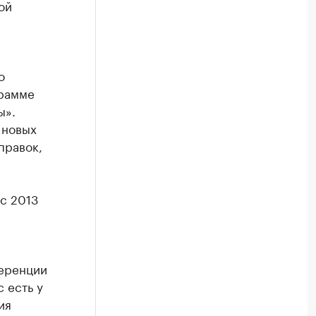
ой
о
грамме
ы».
 новых
правок,
с 2013
ференции
 есть у
ия