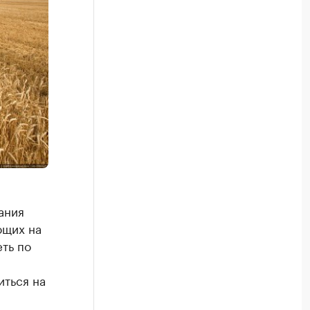
ания
ющих на
еть по
иться на