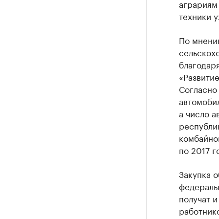
аграриям
техники у
По мнени
сельскох
благодар
«Развитие
Согласно
автомобил
а число а
республик
комбайнов
по 2017 г
Закупка о
федеральн
получат и
работнико