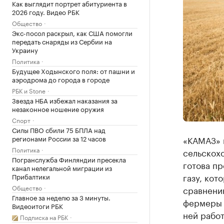
Как выглядит портрет абитуриента в
2026 году. Видео РБК
Общество
Экс-посол раскрыл, как США помогли
передать снаряды из Сербии на
Украину
Политика
Будущее Ходынского поля: от пашни и
аэродрома до города в городе
РБК и Stone
Звезда НБА избежал наказания за
незаконное ношение оружия
Спорт
Силы ПВО сбили 75 БПЛА над
регионами России за 12 часов
«КАМАЗ» 
Политика
сельскохо
Погранслужба Финляндии пресекла
готова пр
канал нелегальной миграции из
газу, кот
Прибалтики
Общество
сравнени
Главное за неделю за 3 минуты.
фермеры с
Видеоитоги РБК
ней работ
Подписка на РБК