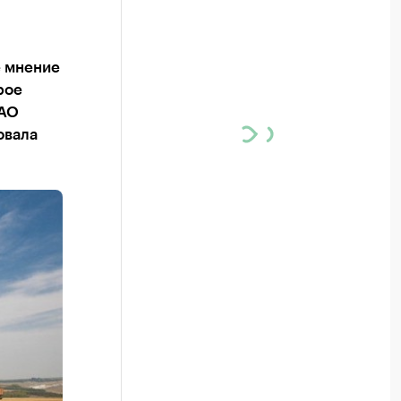
е мнение
рое
ОАО
овала