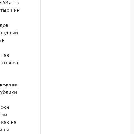
МАЗ» по
атыршин
одов
иродный
ые
 газ
ются за
печения
публики
пока
 ли
как на
шины