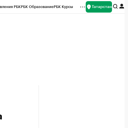
Татарстан
вления РБК
РБК Образование
РБК Курсы
рейтинги
Франшизы
Газета
ок наличной валюты
а