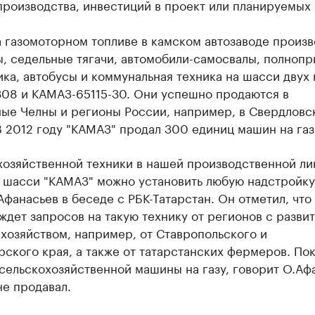
роизводства, инвестиций в проект или планируемых 
 газомоторном топливе в камском автозаводе произв
, седельные тягачи, автомобили-самосвалы, полнопр
ка, автобусы и коммунальная техника на шасси двух 
08 и КАМАЗ-65115-30. Они успешно продаются в
ые Челны и регионы России, например, в Свердловс
В 2012 году "КАМАЗ" продал 300 единиц машин на газ
хозяйственной техники в нашей производственной ли
а шасси "КАМАЗ" можно установить любую надстройку»
Афанасьев в беседе с РБК-Татарстан. Он отметил, что
дет запросов на такую технику от регионов с разви
хозяйством, например, от Ставропольского и
ского края, а также от татарстанских фермеров. По
сельскохозяйственной машины на газу, говорит О.Аф
е продавал.