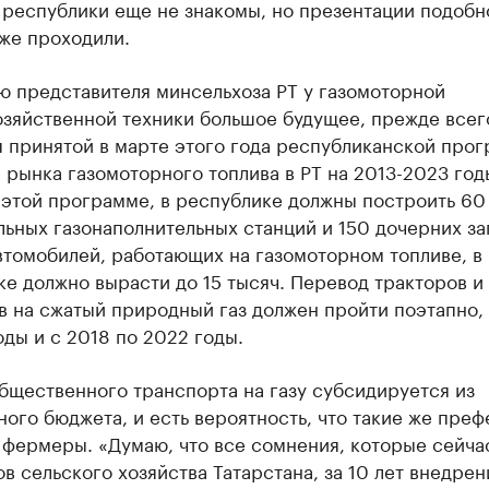
 республики еще не знакомы, но презентации подобн
же проходили.
ю представителя минсельхоза РТ у газомоторной
озяйственной техники большое будущее, прежде всег
я принятой в марте этого года республиканской про
 рынка газомоторного топлива в РТ на 2013-2023 год
 этой программе, в республике должны построить 60
ьных газонаполнительных станций и 150 дочерних за
втомобилей, работающих на газомоторном топливе, в
е должно вырасти до 15 тысяч. Перевод тракторов и
 на сжатый природный газ должен пройти поэтапно, 
оды и с 2018 по 2022 годы.
бщественного транспорта на газу субсидируется из
ого бюджета, и есть вероятность, что такие же пре
 фермеры. «Думаю, что все сомнения, которые сейчас
в сельского хозяйства Татарстана, за 10 лет внедрен