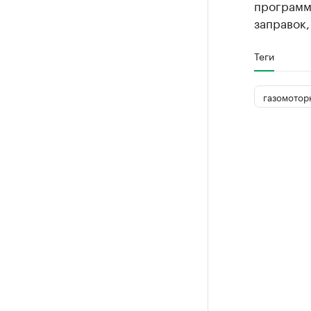
программы
заправок,
Теги
газомотор