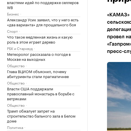
властями идей по поддержке селлеров
WB
Бизнес
«КАМАЗ» 
Александр Усик заявил, что у него есть
сельскохо
«два варианта» для прощального боя
делегация
Спорт
Что такое медленная жизнь и какую
провел н
роль в этом играет дерево
«Газпром»
РБК и Старквуд
пресс-сл
Метеоролог рассказала о погоде в
Москве на выходных
Общество
Глава ВЦИОМ объяснил, почему
абитуриенты стали прагматичнее
Общество
Власти США поддержали
православный монастырь в борьбе с
ветряками
Общество
Трамп обжалует запрет на
строительство бального зала в Белом
доме
Политика