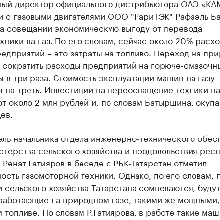
ный директор официального дистрибьютора ОАО «КА
и с газовыми двигателями ООО "РариТЭК" Рафаэль Б
на совещании экономическую выгоду от перевода
хники на газ. По его словам, сейчас около 20% расх
едприятий – это затраты на топливо. Переход на пр
т сократить расходы предприятий на горюче-смазочн
 в три раза. Стоимость эксплуатации машин на газу
 на треть. Инвестиции на переоснащение техники на
т около 2 млн рублей и, по словам Батыршина, окупа
ев.
ель начальника отдела инженерно-технического обес
стерства сельского хозяйства и продовольствия рес
 Ренат Гатияров в беседе с РБК-Татарстан отметил
ость газомоторной техники. Однако, по его словам, 
 сельского хозяйства Татарстана сомневаются, будут
работающие на природном газе, такими же мощными, 
 топливе. По словам Р.Гатиярова, в работе такие ма