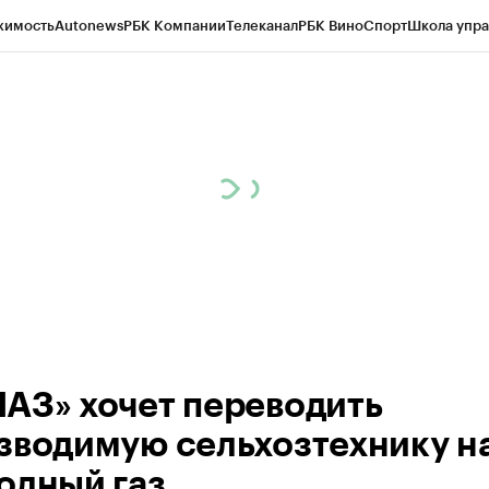
жимость
Autonews
РБК Компании
Телеканал
РБК Вино
Спорт
Школа упра
ипто
РБК Бизнес-среда
Дискуссионный клуб
Исследования
Кредитные 
рагентов
Политика
Экономика
Бизнес
Технологии и медиа
Финансы
Рын
АЗ» хочет переводить
зводимую сельхозтехнику н
одный газ