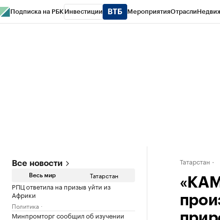
Подписка на РБК
Инвестиции
Мероприятия
Отрасли
Недви
РБК Life
Тренды
Визионеры
Национальные проекты
Город
Стиль
Кр
Спецпроекты СПб
Конференции СПб
Спецпроекты
Проверка конт
Татарстан
Все новости
Татарстан
Весь мир
«КАМ
РПЦ ответила на призыв уйти из
Африки
прои
Политика
Минпромторг сообщил об изучении
прир