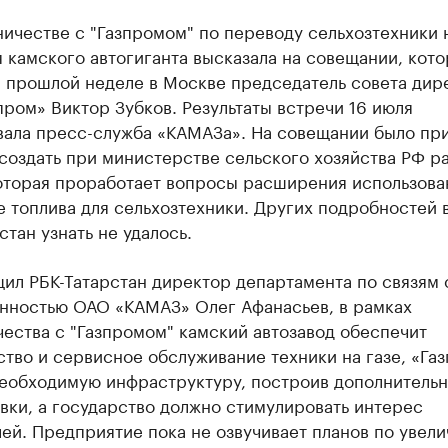
ичестве с "Газпромом" по переводу сельхозтехники н
 камского автогиганта высказала на совещании, кот
а прошлой неделе в Москве председатель совета дир
ром» Виктор Зубков. Результаты встречи 16 июля
вала пресс-служба «КАМАЗа». На совещании было пр
создать при министерстве сельского хозяйства РФ р
оторая проработает вопросы расширения использова
е топлива для сельхозтехники. Других подробностей 
стан узнать не удалось.
ил РБК-Татарстан директор департамента по связям 
нностью ОАО «КАМАЗ» Олег Афанасьев, в рамках
ества с "Газпромом" камский автозавод обеспечит
тво и сервисное обслуживание техники на газе, «Га
необходимую инфраструктуру, построив дополнитель
вки, а государство должно стимулировать интерес
ей. Предприятие пока не озвучивает планов по увел