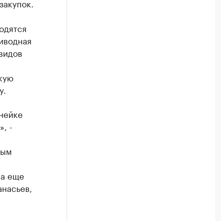
закупок.
одятся
иводная
видов
кую
у.
нейке
, -
тым
ка еще
анасьев,