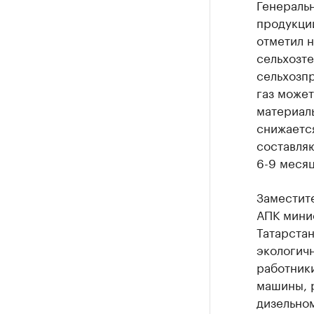
Генераль
продукци
отметил 
сельхозте
сельхозпр
газ може
материалы
снижается
составляю
6-9 месяц
Заместит
АПК мини
Татарстан
экологичн
работники
машины, 
дизельном