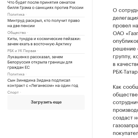
Что будет после принятия сенатом
билля Грэма о санкциях против России
О сотрудн
Политика
делегация
Минтруд раскрыл, кто получит право
провел н
на две пенсии
ОАО «Газп
Общество
Киты, тундра и космические пейзажи:
опублико
зачем ехать в восточную Арктику
решение 
РБК и УК Первая
группу, к
Лукашенко рассказал, зачем
Белоруссия открыла границы для
в качеств
граждан ЕС
РБК-Татар
Политика
Сын Зинедина Зидана подписал
контракт с «Леганесом» на один год
Как сообщ
Спорт
обществе
сотруднич
Загрузить еще
производс
создаст 
газозапра
покупател