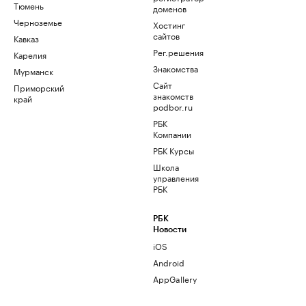
Тюмень
доменов
Черноземье
Хостинг
сайтов
Кавказ
Рег.решения
Карелия
Знакомства
Мурманск
Сайт
Приморский
знакомств
край
podbor.ru
РБК
Компании
РБК Курсы
Школа
управления
РБК
РБК
Новости
iOS
Android
AppGallery