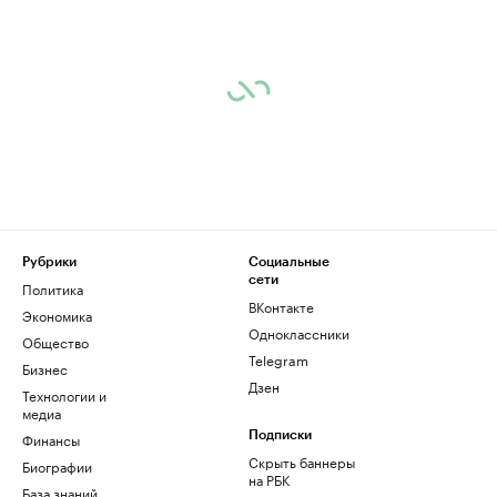
Рубрики
Социальные
сети
Политика
ВКонтакте
Экономика
Одноклассники
Общество
Telegram
Бизнес
Дзен
Технологии и
медиа
Финансы
Подписки
Скрыть баннеры
Биографии
на РБК
База знаний