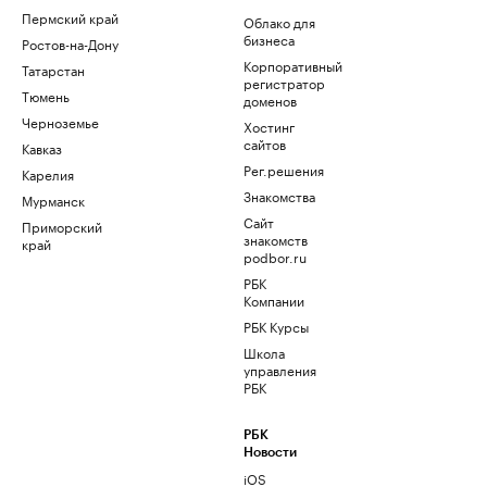
Пермский край
Облако для
бизнеса
Ростов-на-Дону
Корпоративный
Татарстан
регистратор
Тюмень
доменов
Черноземье
Хостинг
сайтов
Кавказ
Рег.решения
Карелия
Знакомства
Мурманск
Сайт
Приморский
знакомств
край
podbor.ru
РБК
Компании
РБК Курсы
Школа
управления
РБК
РБК
Новости
iOS