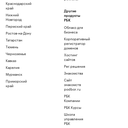
Краснодарский
край
Другие
Нижний
продукты
Новгород
РБК
Пермский край
Облако для
бизнеса
Ростов-на-Дону
Корпоративный
Татарстан
регистратор
Тюмень
доменов
Черноземье
Хостинг
сайтов
Кавказ
Рег.решения
Карелия
Знакомства
Мурманск
Сайт
Приморский
знакомств
край
podbor.ru
РБК
Компании
РБК Курсы
Школа
управления
РБК