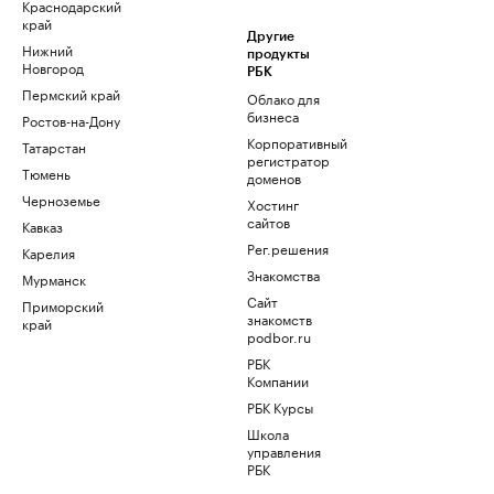
Краснодарский
край
Другие
Нижний
продукты
Новгород
РБК
Пермский край
Облако для
бизнеса
Ростов-на-Дону
Корпоративный
Татарстан
регистратор
Тюмень
доменов
Черноземье
Хостинг
сайтов
Кавказ
Рег.решения
Карелия
Знакомства
Мурманск
Сайт
Приморский
знакомств
край
podbor.ru
РБК
Компании
РБК Курсы
Школа
управления
РБК