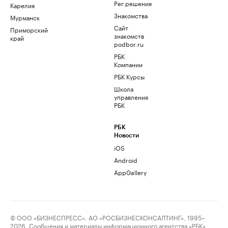
Рег.решения
Карелия
Знакомства
Мурманск
Сайт
Приморский
знакомств
край
podbor.ru
РБК
Компании
РБК Курсы
Школа
управления
РБК
РБК
Новости
iOS
Android
AppGallery
© ООО «БИЗНЕСПРЕСС», АО «РОСБИЗНЕСКОНСАЛТИНГ», 1995–
2026. Сообщения и материалы информационного агентства «РБК»