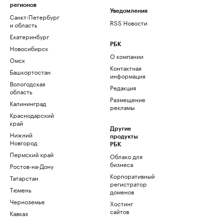
регионов
Уведомления
Санкт-Петербург
RSS Новости
и область
Екатеринбург
РБК
Новосибирск
О компании
Омск
Контактная
Башкортостан
информация
Вологодская
Редакция
область
Размещение
Калининград
рекламы
Краснодарский
край
Другие
Нижний
продукты
Новгород
РБК
Пермский край
Облако для
бизнеса
Ростов-на-Дону
Корпоративный
Татарстан
регистратор
Тюмень
доменов
Черноземье
Хостинг
сайтов
Кавказ