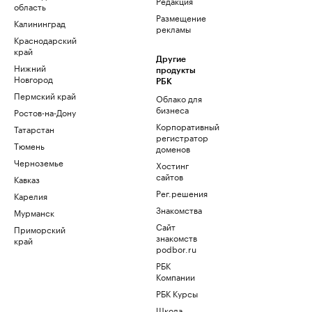
Редакция
область
Размещение
Калининград
рекламы
Краснодарский
край
Другие
Нижний
продукты
Новгород
РБК
Пермский край
Облако для
бизнеса
Ростов-на-Дону
Корпоративный
Татарстан
регистратор
Тюмень
доменов
Черноземье
Хостинг
сайтов
Кавказ
Рег.решения
Карелия
Знакомства
Мурманск
Сайт
Приморский
знакомств
край
podbor.ru
РБК
Компании
РБК Курсы
Школа